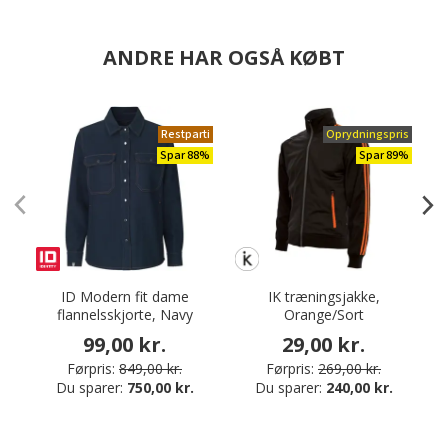
ANDRE HAR OGSÅ KØBT
Restparti
Oprydningspris
Spar 88%
Spar 89%
ID Modern fit dame
IK træningsjakke,
flannelsskjorte, Navy
Orange/Sort
da
99,00 kr.
29,00 kr.
Førpris:
849,00 kr.
Førpris:
269,00 kr.
Du sparer:
750,00 kr.
Du sparer:
240,00 kr.