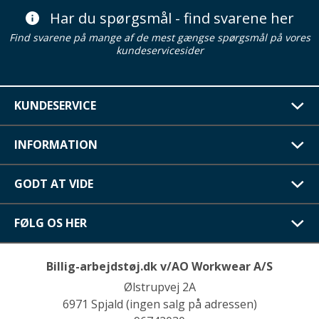
Har du spørgsmål - find svarene her
Find svarene på mange af de mest gængse spørgsmål på vores
kundeservicesider
KUNDESERVICE
INFORMATION
GODT AT VIDE
FØLG OS HER
Billig-arbejdstøj.dk v/AO Workwear A/S
Ølstrupvej 2A
6971 Spjald (ingen salg på adressen)