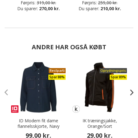
Førpris:
319,00 kr.
Førpris:
259,00 kr.
Du sparer:
270,00 kr.
Du sparer:
210,00 kr.
ANDRE HAR OGSÅ KØBT
Restparti
Oprydningspris
Spar 88%
Spar 89%
ID Modern fit dame
IK træningsjakke,
flannelsskjorte, Navy
Orange/Sort
99,00 kr.
29,00 kr.