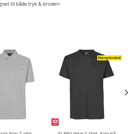
gnet til både tryk & broderi
Mængderabat
sisk Polo T-shirt,
ID PRO Wear T-Shirt, Koksgrå