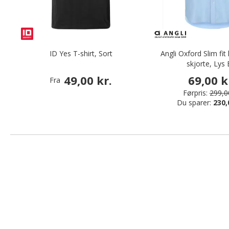
ID Yes T-shirt, Sort
Angli Oxford Slim fi
skjorte, Lys 
49,00 kr.
69,00 k
Fra
Førpris:
299,00
Du sparer:
230,