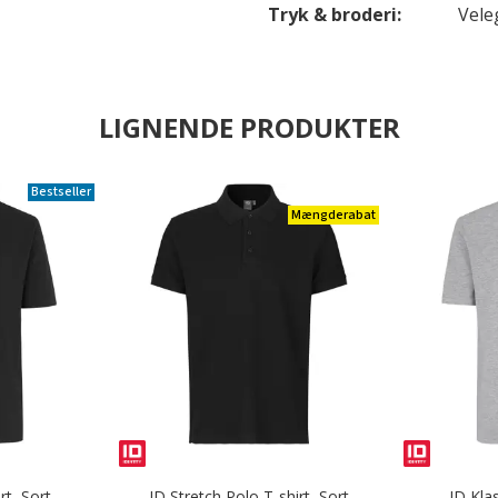
Tryk & broderi:
Vele
LIGNENDE PRODUKTER
Bestseller
Mængderabat
rt, Sort
ID Stretch Polo T-shirt, Sort
ID Klas