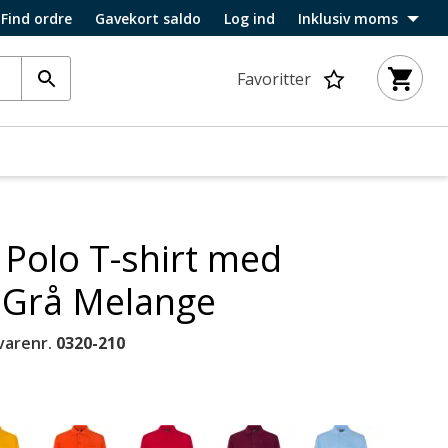
Find ordre
Gavekort saldo
Log ind
Inklusiv moms
Favoritter
Polo T-shirt med
 Grå Melange
varenr.
0320-210