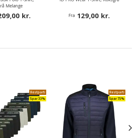
rå Melange
209,00 kr.
129,00 kr.
Fra
Restparti
Restparti
Spar 33%
Spar 75%