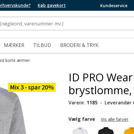
 erhvervskunde?
Køb gavekort
Kundeservice
MÆRKER
TILBUD
BRODERI & TRYK
med korte ærmer
ID PRO Wear 
Mix 3 - spar 20%
brystlomme,
Varenr.
1185
Leverandør 
Vælg farve
Vis alle farver