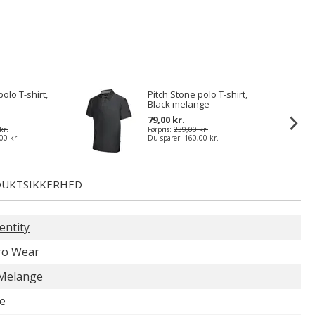
olo T-shirt,
Pitch Stone polo T-shirt,
Black melange
79,00 kr.
kr.
Førpris:
239,00 kr.
00 kr.
Du sparer:
160,00 kr.
UKTSIKKERHED
entity
ro Wear
Melange
e