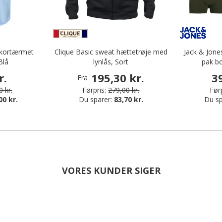
t kortærmet
Clique Basic sweat hættetrøje med
Jack & Jon
Blå
lynlås, Sort
pak bo
r.
195,30 kr.
3
Fra
 kr.
Førpris:
279,00 kr.
Førp
00 kr.
Du sparer:
83,70 kr.
Du sp
VORES KUNDER SIGER