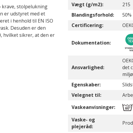
Vægt (g/m2):
215
o krave, stolpelukning
n er udstyret med et
Blandingsforhold:
50% 
ret i henhold til EN ISO
Certificering:
OEKO
 vask. Desuden er den
hvilket sikrer, at den er
Dokumentation:
OEKO
Ansvarlighed:
det 
milj
Egenskaber:
Slid
Velegnet til:
Arbej
Vaskeanvisninger:
Vaske- og
Prod
plejeråd: