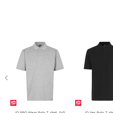
ID PRO Wear Polo T-shirt, Grå
ID Yes Polo T-shi