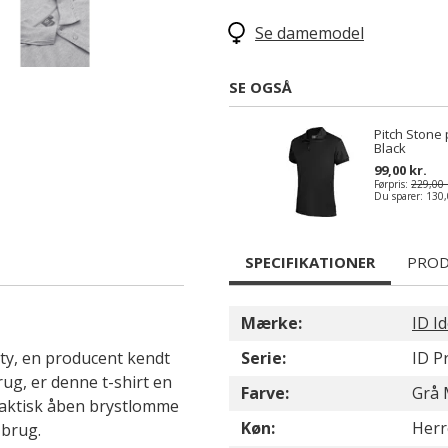
Se damemodel
SE OGSÅ
Pitch Stone p
Black
99,00 kr.
Førpris:
229,00 
Du sparer:
130,
SPECIFIKATIONER
PROD
Mærke:
ID Id
ity, en producent kendt
Serie:
ID P
rug, er denne t-shirt en
Farve:
Grå 
praktisk åben brystlomme
Køn:
Herr
 brug.