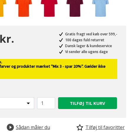
kr.
Gratis fragt ved køb over 599,-
100 dages fuld returret
Dansk lager & kundeservice
Vi sender alle ugens dage
valgte
k.
 farver og produkter mærket "Mix 3 - spar 20%". Gælder ikke
TILFØJ TIL KURV
Sådan måler du
Tilføj til favoritter