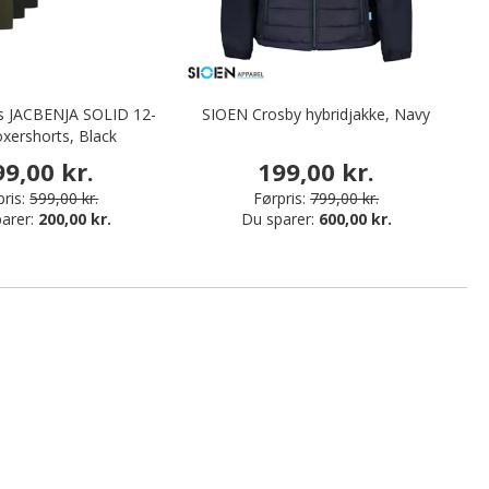
es JACBENJA SOLID 12-
SIOEN Crosby hybridjakke, Navy
M
xershorts, Black
99,00 kr.
199,00 kr.
ris:
599,00 kr.
Førpris:
799,00 kr.
arer:
200,00 kr.
Du sparer:
600,00 kr.