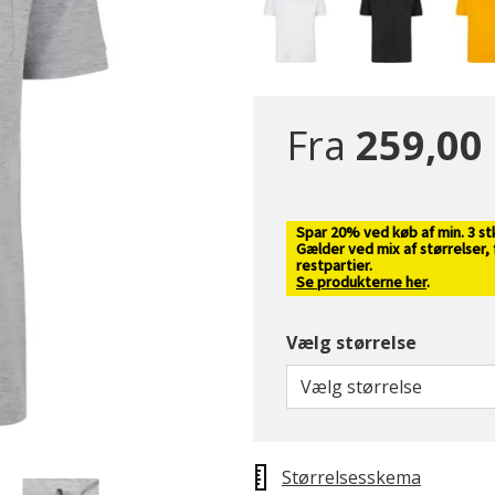
Fra
259,00 
Spar 20% ved køb af min. 3 st
Gælder ved mix af størrelser,
restpartier.
Se produkterne her
.
Vælg størrelse
Vælg størrelse
Størrelsesskema