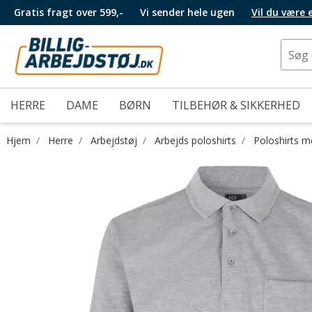
Gratis fragt over 599,-
Vi sender hele ugen
Vil du være
HERRE
DAME
BØRN
TILBEHØR & SIKKERHED
Hjem
Herre
Arbejdstøj
Arbejds poloshirts
Poloshirts 