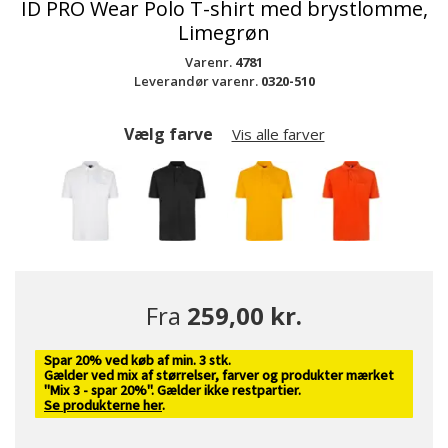
ID PRO Wear Polo T-shirt med brystlomme,
Limegrøn
Varenr.
4781
Leverandør varenr.
0320-510
Vælg farve
Vis alle farver
Fra
259,00 kr.
Spar 20% ved køb af min. 3 stk.
Gælder ved mix af størrelser, farver og produkter mærket
"Mix 3 - spar 20%". Gælder ikke restpartier.
Se produkterne her
.