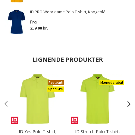
ID PRO Wear dame Polo T-shirt, Kongeblå
Fra
259,00 kr.
LIGNENDE PRODUKTER
Restparti
Mængderabat
Spar 84%
ID Yes Polo T-shirt,
ID Stretch Polo T-shirt,
I