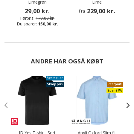
Limegrøn
Lime
29,00 kr.
229,00 kr.
Fra
Førpris:
179,00 kr.
Du sparer:
150,00 kr.
ANDRE HAR OGSÅ KØBT
Bestseller
Skarp pris
Restparti
Spar 77%
ID Yes T-shirt, Sort
Angli Oxford Slim fit