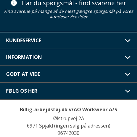
Har du spørgsmål - find svarene her
Find svarene på mange af de mest gængse spørgsmål på vores
kundeservicesider
KUNDESERVICE
INFORMATION
GODT AT VIDE
FØLG OS HER
Billig-arbejdstøj.dk v/AO Workwear A/S
Ølstrupvej 2A
6971 Spjald (ingen salg på adressen)
96742030