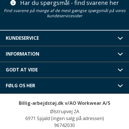
Har du spørgsmål - find svarene her
Find svarene på mange af de mest gængse spørgsmål på vores
kundeservicesider
KUNDESERVICE
INFORMATION
GODT AT VIDE
FØLG OS HER
Billig-arbejdstøj.dk v/AO Workwear A/S
Ølstrupvej 2A
6971 Spjald (ingen salg på adressen)
96742030