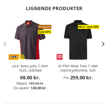
LIGNENDE PRODUKTER
Restparti
Mix 3 - spar 20%
Spar 63%
J.A.K. Basic polo T-shirt
ID PRO Wear Polo T-shirt
1625, Grå/Rød
med brystlomme, Sort
69,00 kr.
259,00 kr.
Fra
Førpris:
189,00 kr.
Du sparer:
120,00 kr.