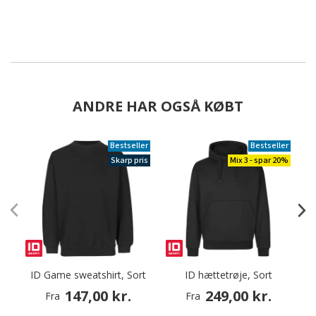
ANDRE HAR OGSÅ KØBT
Bestseller
Bestseller
Skarp pris
Mix 3 - spar 20%
ID Game sweatshirt, Sort
ID hættetrøje, Sort
S
147,00 kr.
249,00 kr.
Fra
Fra