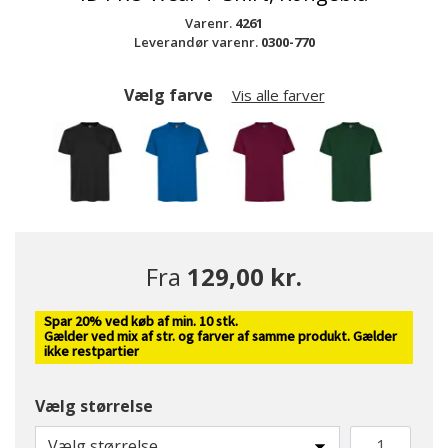
Varenr.
4261
Leverandør varenr.
0300-770
Vælg farve
Vis alle farver
Fra
129,00 kr.
Spar 20% ved køb af min. 10 stk.
Gælder ved mix af str. og farver af samme produkt. Gælder
ikke restpartier
Vælg størrelse
Vælg størrelse