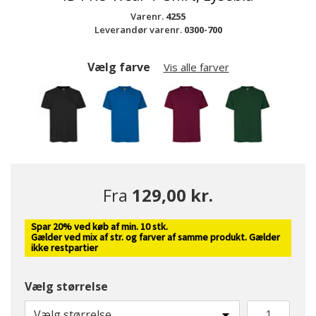
Varenr.
4255
Leverandør varenr.
0300-700
Vælg farve
Vis alle farver
Fra
129,00 kr.
Spar 20% ved køb af min. 10 stk.
valgte
Gælder ved mix af str. og farver af samme produkt. Gælder
ikke restpartier
Vælg størrelse
Vælg størrelse