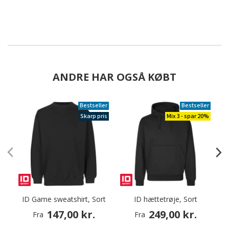
ANDRE HAR OGSÅ KØBT
Bestseller
Bestseller
Skarp pris
Mix 3 - spar 20%
ID Game sweatshirt, Sort
ID hættetrøje, Sort
S
147,00 kr.
249,00 kr.
Fra
Fra