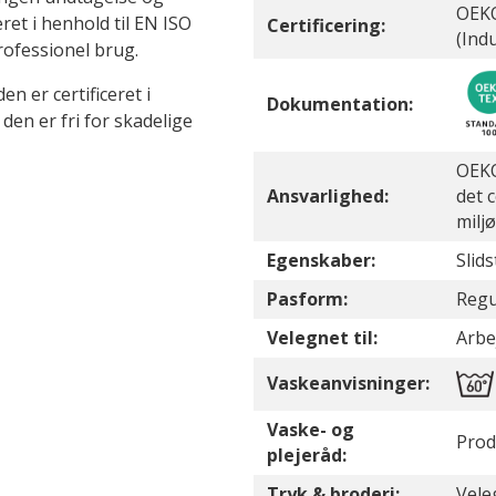
OEKO
eret i henhold til EN ISO
Certificering:
(Ind
rofessionel brug.
en er certificeret i
Dokumentation:
en er fri for skadelige
OEKO
Ansvarlighed:
det 
milj
Egenskaber:
Slid
Pasform:
Regul
Velegnet til:
Arbej
Vaskeanvisninger:
Vaske- og
Prod
plejeråd:
Tryk & broderi:
Vele