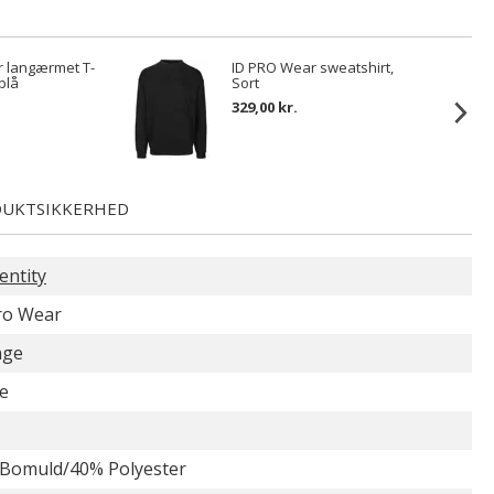
 langærmet T-
ID PRO Wear sweatshirt,
blå
Sort
329,00 kr.
UKTSIKKERHED
entity
ro Wear
nge
e
Bomuld/40% Polyester