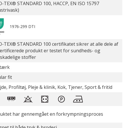
-TEX® STANDARD 100, HACCP, EN ISO 15797
ustrivask)
1976-299 DTI
-TEX® STANDARD 100 certifikatet sikrer at alle dele af
certificerede produkt er testet for sundheds- og
øskadelige stoffer
stærk
ar fit
de, Profiltøj, Pleje & klinik, Kok, Tjener, Sport & fritid
uktet har gennemgået en forkrympningsproces
gnet til både tryk & broderi