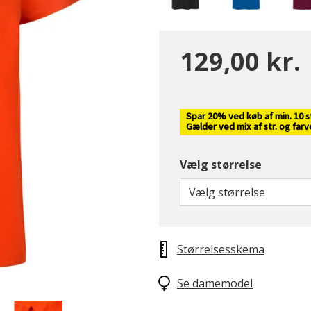
129,00 kr.
Spar 20% ved køb af min. 10 s
Gælder ved mix af str. og far
Vælg størrelse
Vælg størrelse
Størrelsesskema
Se damemodel