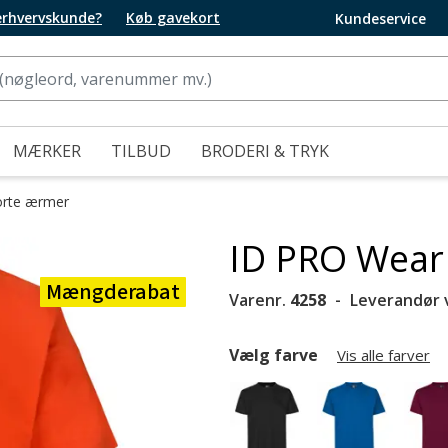
 erhvervskunde?
Køb gavekort
Kundeservice
MÆRKER
TILBUD
BRODERI & TRYK
orte ærmer
ID PRO Wear 
Mængderabat
Varenr.
4258
Leverandør 
Vælg farve
Vis alle farver