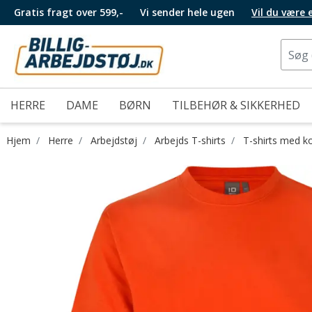
Gratis fragt over 599,-
Vi sender hele ugen
Vil du være
HERRE
DAME
BØRN
TILBEHØR & SIKKERHED
Hjem
Herre
Arbejdstøj
Arbejds T-shirts
T-shirts med k