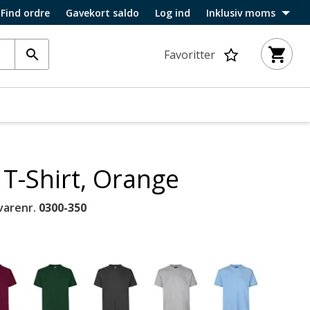
Find ordre
Gavekort saldo
Log ind
Inklusiv moms
Favoritter
T-Shirt, Orange
varenr.
0300-350