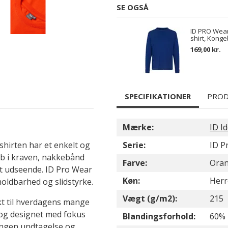
SE OGSÅ
ID PRO Wear
shirt, Konge
169,00 kr.
SPECIFIKATIONER
PROD
Mærke:
ID Id
shirten har et enkelt og
Serie:
ID P
b i kraven, nakkebånd
Farve:
Ora
ot udseende. ID Pro Wear
Køn:
Herr
 holdbarhed og slidstyrke.
Vægt (g/m2):
215
ekt til hverdagens mange
t og designet med fokus
Blandingsforhold:
60% 
 ingen undtagelse og