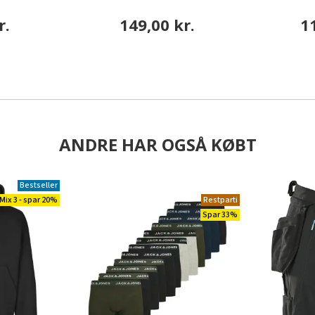
r.
149,00 kr.
1
ANDRE HAR OGSÅ KØBT
Bestseller
Mix 3 - spar 20%
Restparti
Spar 33%