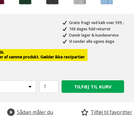
Gratis fragt ved køb over 599,-
100 dages fuld returret
Dansk lager & kundeservice
Vi sender alle ugens dage
valgte
tk.
ver af samme produkt. Gælder ikke restpartier
TILFØJ TIL KURV
Sådan måler du
Tilføj til favoritter