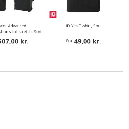
cot Advanced
ID Yes T-shirt, Sort
T
orts full stretch, Sort
507,00 kr.
49,00 kr.
Fra