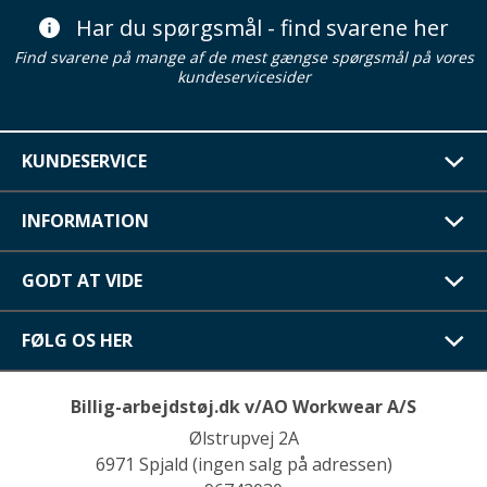
Har du spørgsmål - find svarene her
Find svarene på mange af de mest gængse spørgsmål på vores
kundeservicesider
KUNDESERVICE
INFORMATION
GODT AT VIDE
FØLG OS HER
Billig-arbejdstøj.dk v/AO Workwear A/S
Ølstrupvej 2A
6971 Spjald (ingen salg på adressen)