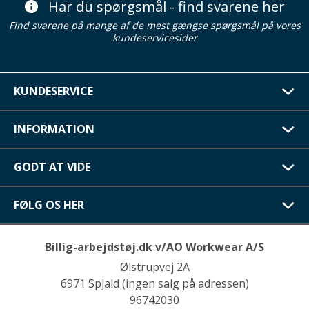
Har du spørgsmål - find svarene her
Find svarene på mange af de mest gængse spørgsmål på vores
kundeservicesider
KUNDESERVICE
INFORMATION
GODT AT VIDE
FØLG OS HER
Billig-arbejdstøj.dk v/AO Workwear A/S
Ølstrupvej 2A
6971 Spjald (ingen salg på adressen)
96742030