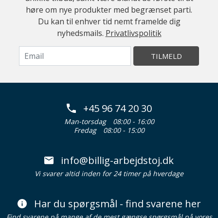
høre om nye produkter med begrænset parti.
Du kan til enhver tid nemt framelde dig
nyhedsmails.
Privatlivspolitik
TILMELD
+45 96 74 20 30
Man-torsdag
08:00 - 16:00
Fredag
08:00 - 15:00
info@billig-arbejdstoj.dk
Vi svarer altid inden for 24 timer på hverdage
Har du spørgsmål - find svarene her
Find svarene på mange af de mest gængse spørgsmål på vores