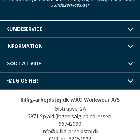
kundeservicesider
KUNDESERVICE
INFORMATION
GODT AT VIDE
FØLG OS HER
Billig-arbejdstøj.dk v/AO Workwear A/S
Ølstrupvej 2A
6971 Spjald (ingen salg på adressen)
96742030
info@billig-arbejdstoj.dk
CVR-nr.: 32151922