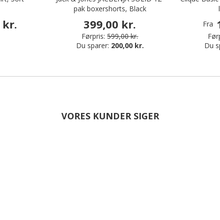
pak boxershorts, Black
 kr.
399,00 kr.
Fra
Førpris:
599,00 kr.
Førp
Du sparer:
200,00 kr.
Du s
VORES KUNDER SIGER