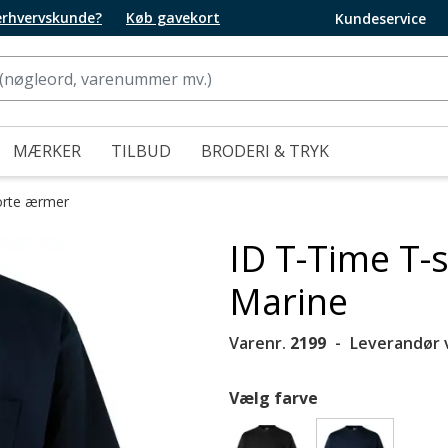
 erhvervskunde?
Køb gavekort
Kundeservice
MÆRKER
TILBUD
BRODERI & TRYK
orte ærmer
ID T-Time T-
Marine
Varenr.
2199
Leverandør 
Vælg farve