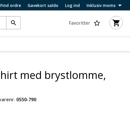
Find ordre
Gavekort saldo
Log ind
Inklusiv moms
Favoritter
shirt med brystlomme,
varenr.
0550-790