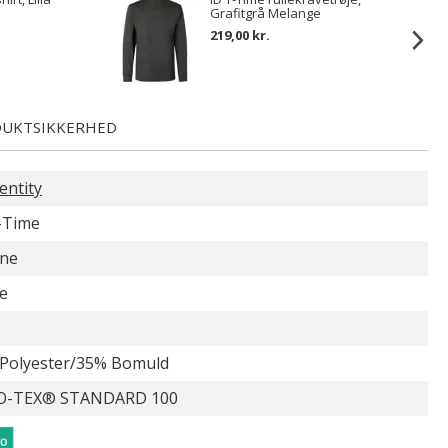
Grafitgrå Melange
219,00 kr.
UKTSIKKERHED
entity
-Time
ne
e
Polyester/35% Bomuld
O-TEX® STANDARD 100