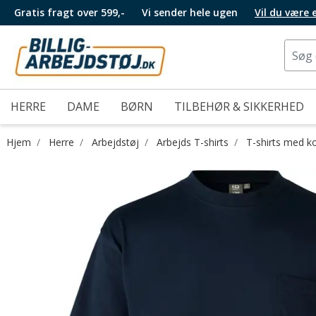
Gratis fragt over 599,-
Vi sender hele ugen
Vil du være
HERRE
DAME
BØRN
TILBEHØR & SIKKERHED
Hjem
Herre
Arbejdstøj
Arbejds T-shirts
T-shirts med k