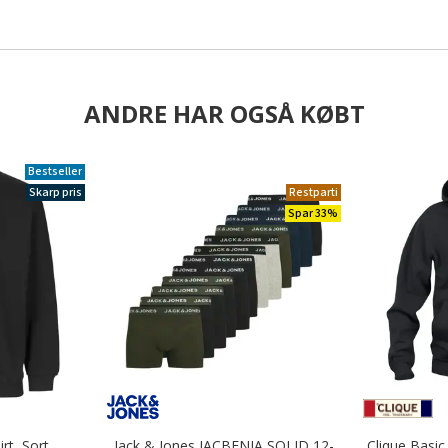
ANDRE HAR OGSÅ KØBT
Bestseller
Skarp pris
Restparti
Spar 33%
rt, Sort
Jack & Jones JACBENJA SOLID 12-
Clique Basi