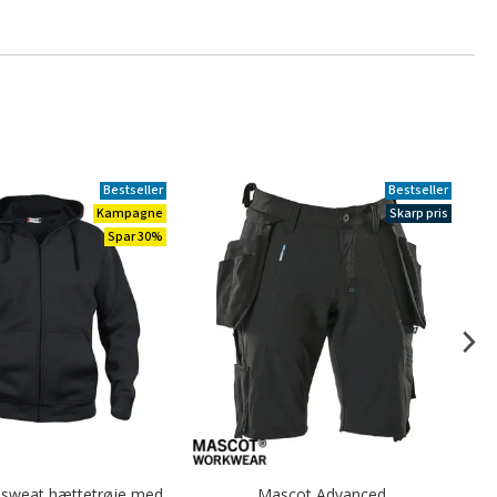
Bestseller
Bestseller
Kampagne
Skarp pris
Spar 30%
c sweat hættetrøje med
Mascot Advanced