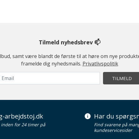
Tilmeld nyhedsbrev 📫
ilbud, samt være blandt de første til at høre om nye produk
framelde dig nyhedsmails.
Privatlivspolitik
TILMELD
g-arbejdstoj.dk
Har du spørgsm
d inden for 24 timer på
Find svarene på man
kundeservicesider