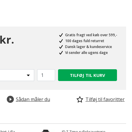
kr.
Gratis fragt ved køb over 599,-
100 dages fuld returret
Dansk lager & kundeservice
Vi sender alle ugens dage
TILFØJ TIL KURV
Sådan måler du
Tilføj til favoritter
irt, Lilla
ID T-Time rullekravetrøje,