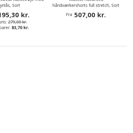
lynlås, Sort
håndværkershorts full stretch, Sort
195,30 kr.
507,00 kr.
Fra
ris:
279,00 kr.
parer:
83,70 kr.