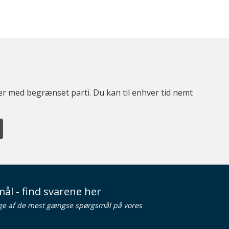
ter med begrænset parti. Du kan til enhver tid nemt
ål - find svarene her
ge af de mest gængse spørgsmål på vores