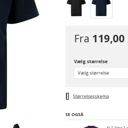
valgte
Fra
119,00 
Vælg størrelse
Vælg størrelse
Størrelsesskema
SE OGSÅ
ID T-Time T-sh