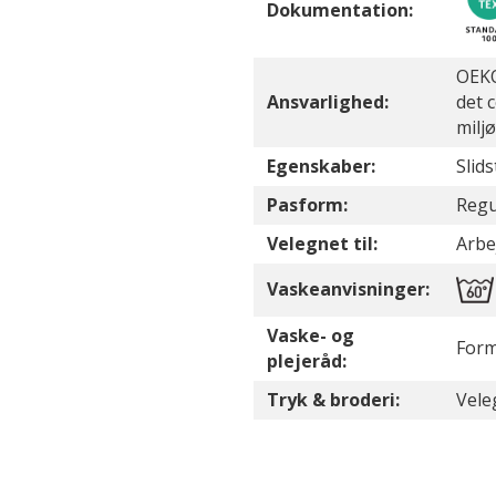
Dokumentation:
OEKO
Ansvarlighed:
det 
milj
Egenskaber:
Slid
Pasform:
Regul
Velegnet til:
Arbej
Vaskeanvisninger:
Vaske- og
Form
plejeråd:
Tryk & broderi:
Vele