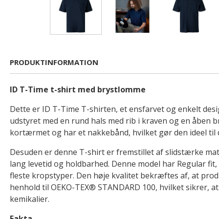
PRODUKTINFORMATION
ID T-Time t-shirt med brystlomme
Dette er ID T-Time T-shirten, et ensfarvet og enkelt desig
udstyret med en rund hals med rib i kraven og en åben b
kortærmet og har et nakkebånd, hvilket gør den ideel til 
Desuden er denne T-shirt er fremstillet af slidstærke mate
lang levetid og holdbarhed. Denne model har Regular fit, s
fleste kropstyper. Den høje kvalitet bekræftes af, at produ
henhold til OEKO-TEX® STANDARD 100, hvilket sikrer, at d
kemikalier.
Fakta