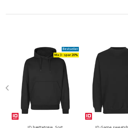
Bestseller
Mix 3 - spar 20%
ID hættetrøje, Sort
ID Game sweatshi