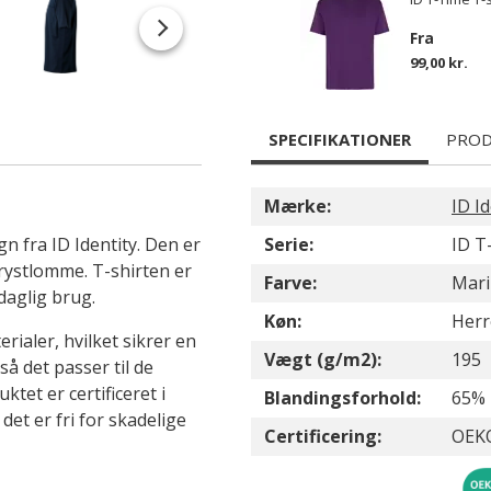
Fra
99,00 kr.
SPECIFIKATIONER
PROD
Mærke:
ID Id
n fra ID Identity. Den er
Serie:
ID T
rystlomme. T-shirten er
Farve:
Mari
daglig brug.
Køn:
Herr
rialer, hvilket sikrer en
Vægt (g/m2):
195
å det passer til de
ktet er certificeret i
Blandingsforhold:
65% 
et er fri for skadelige
Certificering:
OEK