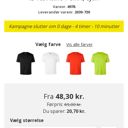
Varenr.
4978
Leverandør varenr.
2030-730
Kampagne slutter om 0 dage - 4 timer - 10 minutter
Vælg farve
Vis alle farver
Fra
48,30 kr.
Pris nedsat fra
til
Førpris:
69,00 kr.
Du sparer:
20,70 kr.
valgte
Vælg størrelse