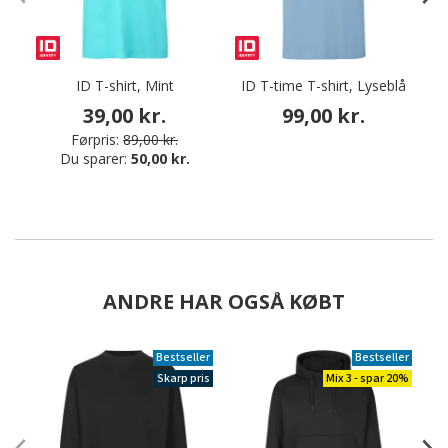
ID T-shirt, Mint
ID T-time T-shirt, Lyseblå
I
39,00 kr.
99,00 kr.
Førpris:
89,00 kr.
Du sparer:
50,00 kr.
ANDRE HAR OGSÅ KØBT
Bestseller
Bestseller
Skarp pris
Mix 3 - spar 20%