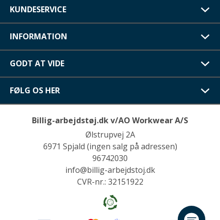
KUNDESERVICE
INFORMATION
GODT AT VIDE
FØLG OS HER
Billig-arbejdstøj.dk v/AO Workwear A/S
Ølstrupvej 2A
6971 Spjald (ingen salg på adressen)
96742030
info@billig-arbejdstoj.dk
CVR-nr.: 32151922