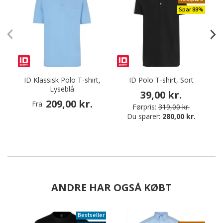
Spar 88%
ID Klassisk Polo T-shirt,
ID Polo T-shirt, Sort
I
Lyseblå
39,00 kr.
209,00 kr.
Fra
Førpris:
319,00 kr.
Du sparer:
280,00 kr.
ANDRE HAR OGSÅ KØBT
Bestseller