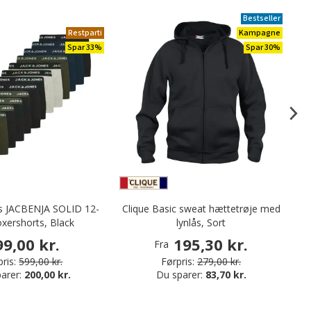
Bestseller
Restparti
Kampagne
Spar 33%
Spar 30%
es JACBENJA SOLID 12-
Clique Basic sweat hættetrøje med
xershorts, Black
lynlås, Sort
hå
99,00 kr.
195,30 kr.
Fra
ris:
599,00 kr.
Førpris:
279,00 kr.
arer:
200,00 kr.
Du sparer:
83,70 kr.