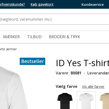
 erhvervskunde?
Køb gavekort
Kundeservice
MÆRKER
TILBUD
BRODERI & TRYK
orte ærmer
ID Yes T-shir
Bestseller
Varenr.
80081
Leverandør
Vælg farve
Vis alle farver