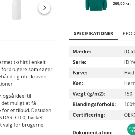
269,00 kr.
SPECIFIKATIONER
PROD
Mærke:
ID Id
rmet t-shirt i enkelt
Serie:
ID Y
te forbrugere som søger
Farve:
Hvid
bånd og rib i kraven,
Køn:
Herr
tioner.
Vægt (g/m2):
150
 også ideel til
det muligt at få
Blandingsforhold:
100
 for et tilbud. Desuden
Certificering:
OEK
ANDARD 100, hvilket
dt valg for brugerne.
Dokumentation: