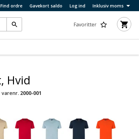
Find ordre
Gavekort saldo
Log ind
Inklusiv moms
Favoritter
t, Hvid
 varenr.
2000-001