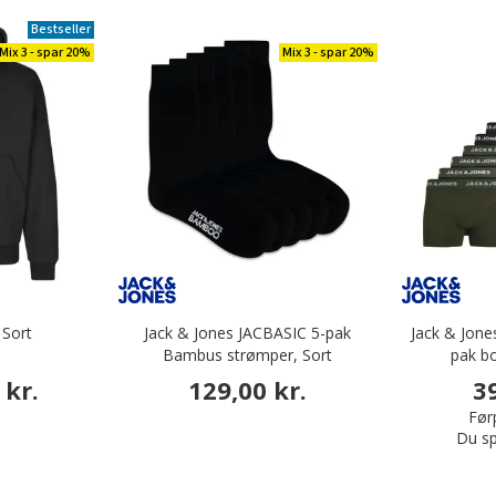
Bestseller
Mix 3 - spar 20%
Mix 3 - spar 20%
 Sort
Jack & Jones JACBASIC 5-pak
Jack & Jon
Bambus strømper, Sort
pak bo
 kr.
129,00 kr.
3
Førp
Du sp