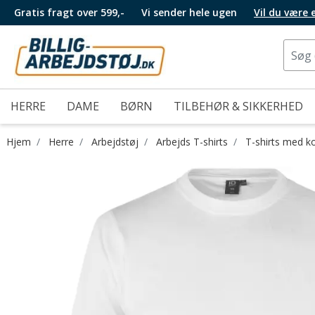
Gratis fragt over 599,-
Vi sender hele ugen
Vil du være
HERRE
DAME
BØRN
TILBEHØR & SIKKERHED
Hjem
Herre
Arbejdstøj
Arbejds T-shirts
T-shirts med k