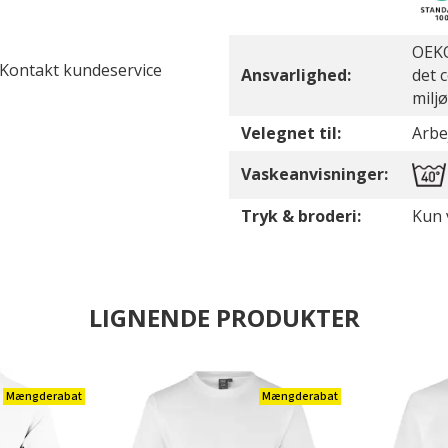
OEKO
. Kontakt kundeservice
Ansvarlighed:
det 
milj
Velegnet til:
Arbej
Vaskeanvisninger:
Tryk & broderi:
Kun v
LIGNENDE PRODUKTER
Mængderabat
Mængderabat