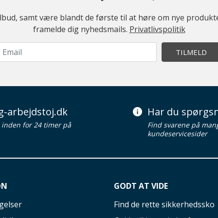
ilbud, samt være blandt de første til at høre om nye produk
framelde dig nyhedsmails.
Privatlivspolitik
TILMELD
g-arbejdstoj.dk
Har du spørgsm
d inden for 24 timer på
Find svarene på man
kundeservicesider
ON
GODT AT VIDE
gelser
Find de rette sikkerhedssko