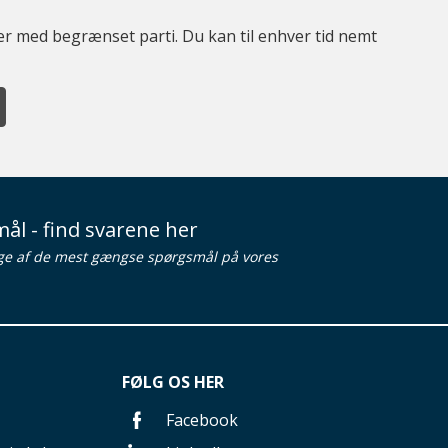
ter med begrænset parti. Du kan til enhver tid nemt
ål - find svarene her
ge af de mest gængse spørgsmål på vores
FØLG OS HER
Facebook