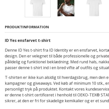
PRODUKTINFORMATION
ID Yes ensfarvet t-shirt
Denne ID Yes t-shirt fra ID Identity er en ensfarvet, kortæ
design. Den er velegnet til både professionelle og priva
pålidelig og funktionel beklædning. Med rund hals, nakke
passer denne t-shirt ind i en bred vifte af outfits og situa
T-shirten er ikke kun alsidig til hverdagsbrug, men den er
kampagner og giveaways. Ved køb af minimum 10 stk., er 
personligt tryk på produktet. Kontakt vores kundeservice
er denne t-shirt certificeret i henhold til OEKO-TEX® ST
sikrer, at den er fri for skadelige kemikalier og er et sun