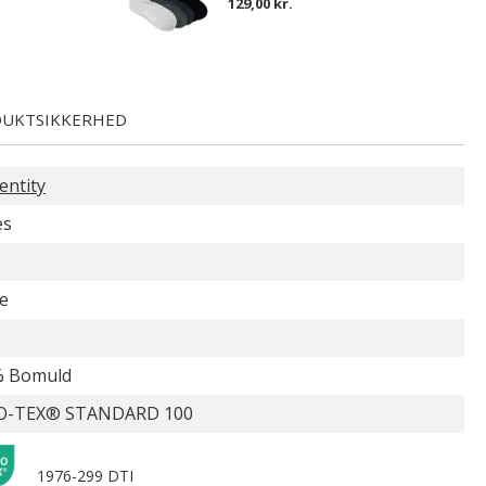
129,00 kr.
UKTSIKKERHED
entity
es
e
% Bomuld
O-TEX® STANDARD 100
1976-299 DTI