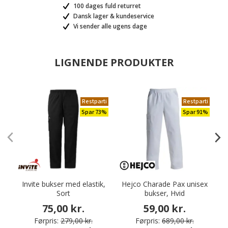
100 dages fuld returret
Dansk lager & kundeservice
Vi sender alle ugens dage
LIGNENDE PRODUKTER
Restparti
Restparti
Spar 73%
Spar 91%
Invite bukser med elastik,
Hejco Charade Pax unisex
K
Sort
bukser, Hvid
75,00 kr.
59,00 kr.
Førpris:
279,00 kr.
Førpris:
689,00 kr.