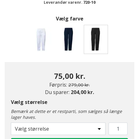
Leverandør varenr.
720-10
Vælg farve
valgte
75,00 kr.
Pris nedsat fra
til
Førpris:
279,00 kr.
Du sparer:
204,00 kr.
Vælg størrelse
Bemærk at dette er et restparti, som sælges så længe
lager haves.
Vælg størrelse