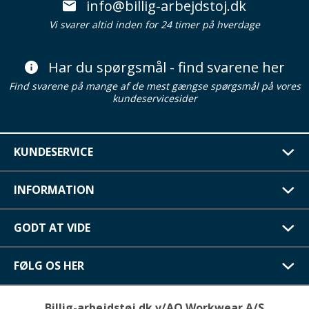
info@billig-arbejdstoj.dk
Vi svarer altid inden for 24 timer på hverdage
Har du spørgsmål - find svarene her
Find svarene på mange af de mest gængse spørgsmål på vores
kundeservicesider
KUNDESERVICE
INFORMATION
GODT AT VIDE
FØLG OS HER
Billig-arbejdstøj.dk v/AO Workwear A/S