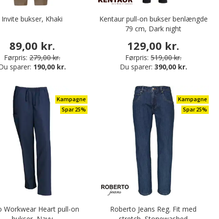
Invite bukser, Khaki
Kentaur pull-on bukser benlængde
79 cm, Dark night
89,00 kr.
129,00 kr.
Førpris:
279,00 kr.
Førpris:
519,00 kr.
Du sparer:
190,00 kr.
Du sparer:
390,00 kr.
Kampagne
Kampagne
Spar 25%
Spar 25%
 Workwear Heart pull-on
Roberto Jeans Reg. Fit med
bukser, Navy
stretch, Stonewashed