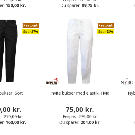
er:
150,00 kr.
Du sparer:
99,75 kr.
Restparti
Restparti
Spar 57%
Spar 73%
 bukser, Sort
Invite bukser med elastik, Hvid
Nyb
,00 kr.
75,00 kr.
s:
279,00 kr.
Førpris:
279,00 kr.
er:
160,00 kr.
Du sparer:
204,00 kr.