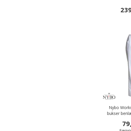
239
Nybo Workw
bukser benl
79
Førpri