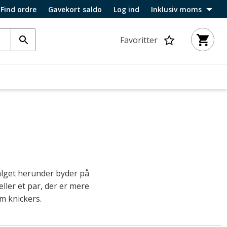
Find ordre
Gavekort saldo
Log ind
Inklusiv moms
Favoritter
valget herunder byder på
eller et par, der er mere
m knickers.