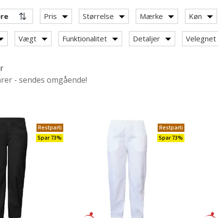
Pris
Størrelse
Mærke
Køn
Vægt
Funktionalitet
Detaljer
Velegnet t
r
arer - sendes omgående!
Restparti
Restparti
st linning
Spar 73%
Spar 73%
-on bukser