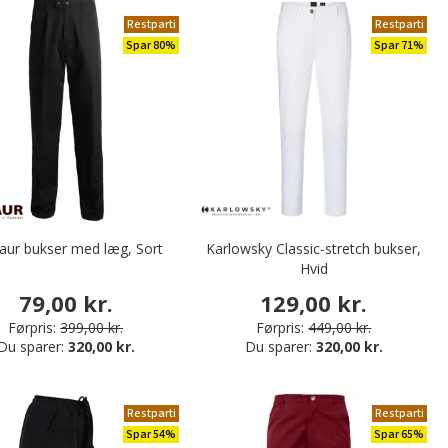
Restparti
Restparti
Spar 80%
Spar 71%
aur bukser med læg, Sort
Karlowsky Classic-stretch bukser,
Hvid
79,00 kr.
129,00 kr.
Førpris:
399,00 kr.
Førpris:
449,00 kr.
Du sparer:
320,00 kr.
Du sparer:
320,00 kr.
Restparti
Restparti
Spar 54%
Spar 65%