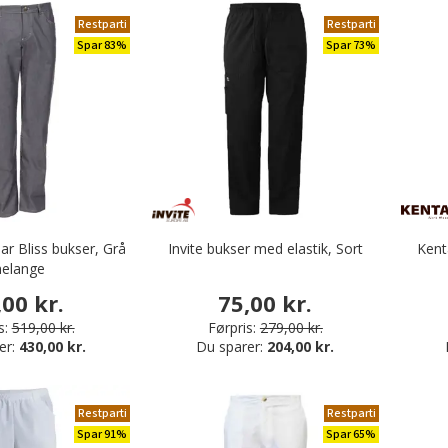
Restparti
Restparti
Spar 83%
Spar 73%
 Bliss bukser, Grå
Invite bukser med elastik, Sort
Kent
elange
,00 kr.
75,00 kr.
s:
519,00 kr.
Førpris:
279,00 kr.
er:
430,00 kr.
Du sparer:
204,00 kr.
Restparti
Restparti
Spar 91%
Spar 65%