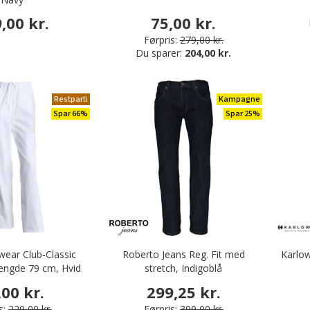
,00 kr.
75,00 kr.
Førpris:
279,00 kr.
Du sparer:
204,00 kr.
Restparti
Kampagne
Spar 66%
Spar 25%
ear Club-Classic
Roberto Jeans Reg. Fit med
Karlow
ængde 79 cm, Hvid
stretch, Indigoblå
,00 kr.
299,25 kr.
s:
229,00 kr.
Førpris:
399,00 kr.