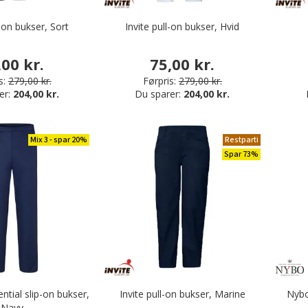
l-on bukser, Sort
Invite pull-on bukser, Hvid
,00 kr.
75,00 kr.
s:
279,00 kr.
Førpris:
279,00 kr.
er:
204,00 kr.
Du sparer:
204,00 kr.
Mix 3 - spar 20%
Restparti
Spar 73%
ntial slip-on bukser,
Invite pull-on bukser, Marine
Nybo
Navy