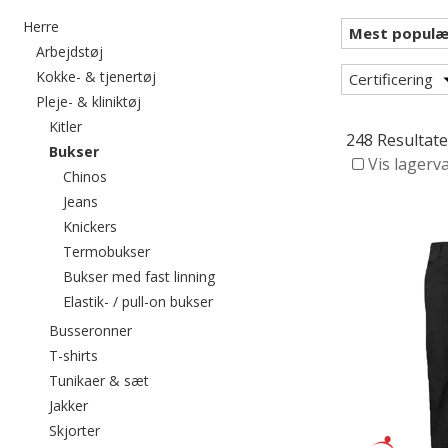
Filtrér efter category: Herre
Herre
Filtrér efter category: Arbejdstøj
Arbejdstøj
Filtrér efter category: Kokke- & tjenertøj
Kokke- & tjenertøj
Certificering
Filtrér efter category: Pleje- & kliniktøj
Pleje- & kliniktøj
Filtrér efter category: Kitler
Kitler
248 Resultate
valgte I øjeblikket sorteret efter category: Bukser
Bukser
Vis lagerv
Filtrér efter category: Chinos
Chinos
Filtrér efter category: Jeans
Jeans
Filtrér efter category: Knickers
Knickers
Filtrér efter category: Termobukser
Termobukser
Filtrér efter category: Bukser med fa
Bukser med fast linning
Filtrér efter category: Elastik- / pull
Elastik- / pull-on bukser
Filtrér efter category: Busseronner
Busseronner
Filtrér efter category: T-shirts
T-shirts
Filtrér efter category: Tunikaer & sæt
Tunikaer & sæt
Filtrér efter category: Jakker
Jakker
Filtrér efter category: Skjorter
Skjorter