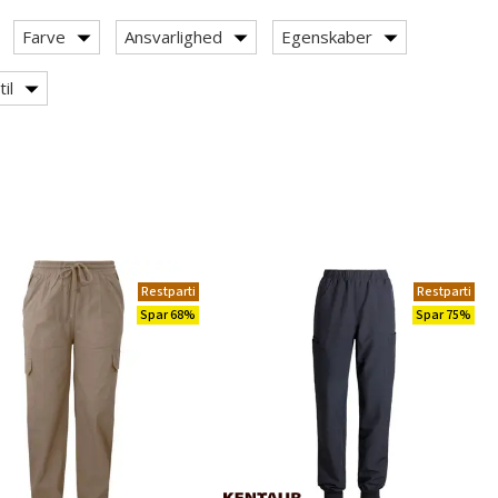
Farve
Ansvarlighed
Egenskaber
il
Restparti
Restparti
Spar 68%
Spar 75%