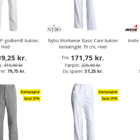
P-godkendt bukser,
Nybo Workwear Basic Care bukser
Invite
Hvid
benlængde 79 cm, Hvid
9,25 kr.
171,75 kr.
Fra
s:
319,00 kr.
Førpris:
229,00 kr.
rer:
79,75 kr.
Du sparer:
57,25 kr.
Kampagne
Kampagne
Spar 25%
Spar 25%