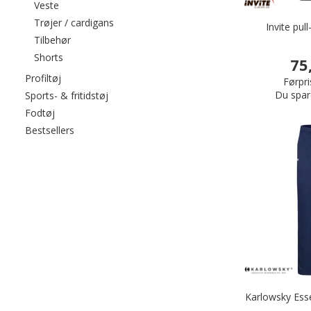
Filtrér efter category: Veste
Veste
Filtrér efter category: Trøjer / cardigans
Trøjer / cardigans
Invite pul
Filtrér efter category: Tilbehør
Tilbehør
Filtrér efter category: Shorts
Shorts
75
Filtrér efter category: Profiltøj
Profiltøj
Førpri
Du spar
Filtrér efter category: Sports- & fritidstøj
Sports- & fritidstøj
Filtrér efter category: Fodtøj
Fodtøj
Filtrér efter category: Bestsellers
Bestsellers
Karlowsky Esse