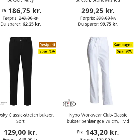
186,75 kr.
299,25 kr.
Fra
Førpris:
249,00 kr.
Førpris:
399,00 kr.
Du sparer:
62,25 kr.
Du sparer:
99,75 kr.
Restparti
Kampagne
Spar 71%
Spar 20%
sky Classic-stretch bukser,
Nybo Workwear Club-Classic
Sort
bukser benlængde 79 cm, Hvid
129,00 kr.
143,20 kr.
Fra
Førpris:
449,00 kr.
Førpris:
179,00 kr.