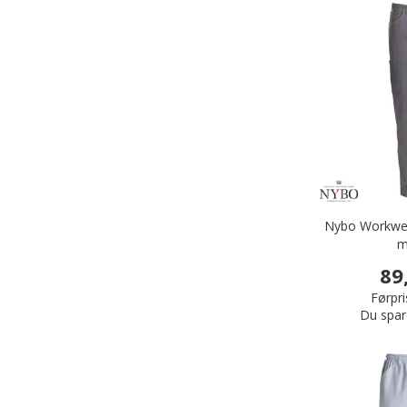
Nybo Workwear
m
89
Førpri
Du spar