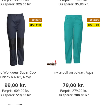
Du sparer:
320,00 kr.
Du sparer:
35,80 kr.
Restparti
Restparti
Spar 84%
Spar 72%
o Workwear Super Cool
Invite pull-on bukser, Aqua
Unisex bukser, Navy
99,00 kr.
79,00 kr.
Førpris:
609,00 kr.
Førpris:
279,00 kr.
Du sparer:
510,00 kr.
Du sparer:
200,00 kr.