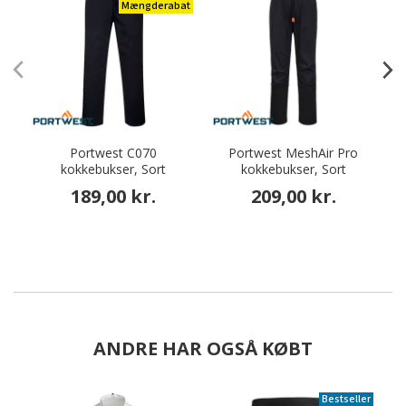
Mængderabat
Portwest C070
Portwest MeshAir Pro
kokkebukser, Sort
kokkebukser, Sort
M
189,00 kr.
209,00 kr.
ANDRE HAR OGSÅ KØBT
Bestseller