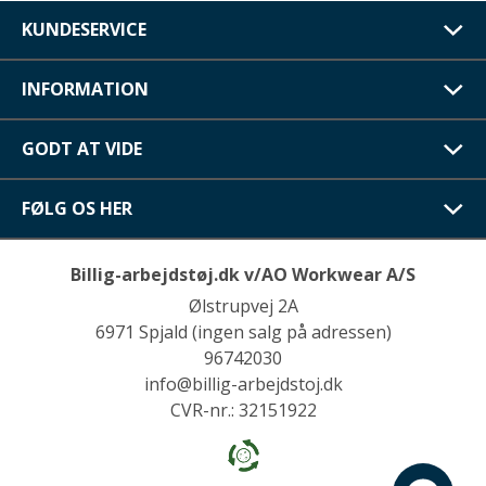
KUNDESERVICE
INFORMATION
GODT AT VIDE
FØLG OS HER
Billig-arbejdstøj.dk v/AO Workwear A/S
Ølstrupvej 2A
6971 Spjald (ingen salg på adressen)
96742030
info@billig-arbejdstoj.dk
CVR-nr.: 32151922