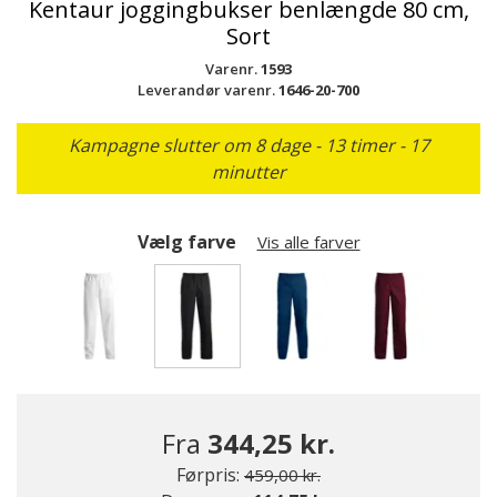
Kentaur joggingbukser benlængde 80 cm,
Sort
Varenr.
1593
Leverandør varenr.
1646-20-700
Kampagne slutter om 8 dage - 13 timer - 17
minutter
Vælg farve
Vis alle farver
valgte
Fra
344,25 kr.
Pris nedsat fra
til
Førpris:
459,00 kr.