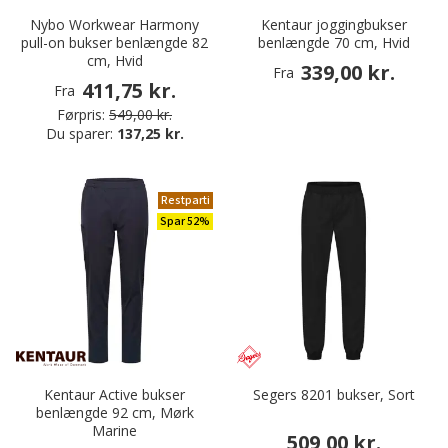
Nybo Workwear Harmony
Kentaur joggingbukser
pull-on bukser benlængde 82
benlængde 70 cm, Hvid
cm, Hvid
339,00 kr.
Fra
411,75 kr.
Fra
Førpris:
549,00 kr.
Du sparer:
137,25 kr.
Restparti
Spar 52%
Kentaur Active bukser
Segers 8201 bukser, Sort
benlængde 92 cm, Mørk
Marine
509,00 kr.