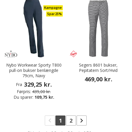
Kampagne
Spar 25%
Nybo Workwear Sporty T800
Segers 8601 bukser,
pull-on bukser benlængde
Pepitatern Sort/Hvid
79cm, Navy
469,00 kr.
329,25 kr.
Fra
Førpris:
439,00 kr.
Du sparer:
109,75 kr.
1
2