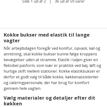
Side 1 ud af 2
|
36 ud af 59 varer
Kokke bukser med elastik til lange
vagter
Når arbejdsdagen foregår ved komfur, opvask, køl og
anretning, skal kokke bukser kunne følge kroppens
bevægelser uden at stramme. Elastik i taljen giver en
fleksibel pasform, som især er praktisk ved bøj, løft og
hurtige skift mellem stationer. Kokke elastikbukser er
derfor et godt valg til både kokke, køkkenassistenter
og cateringpersonale, der har brug for komfort
gennem hele vagten.
Vælg materialer og detaljer efter dit
køkken