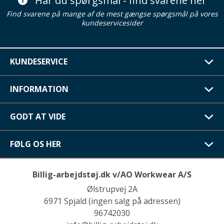
Har du spørgsmål - find svarene her
Find svarene på mange af de mest gængse spørgsmål på vores
kundeservicesider
KUNDESERVICE
INFORMATION
GODT AT VIDE
FØLG OS HER
Billig-arbejdstøj.dk v/AO Workwear A/S
Ølstrupvej 2A
6971 Spjald (ingen salg på adressen)
96742030