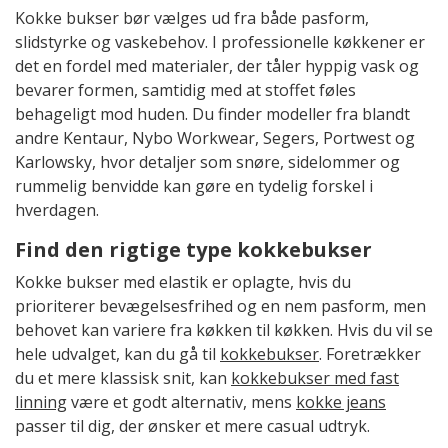
Kokke bukser bør vælges ud fra både pasform,
slidstyrke og vaskebehov. I professionelle køkkener er
det en fordel med materialer, der tåler hyppig vask og
bevarer formen, samtidig med at stoffet føles
behageligt mod huden. Du finder modeller fra blandt
andre Kentaur, Nybo Workwear, Segers, Portwest og
Karlowsky, hvor detaljer som snøre, sidelommer og
rummelig benvidde kan gøre en tydelig forskel i
hverdagen.
Find den rigtige type kokkebukser
Kokke bukser med elastik er oplagte, hvis du
prioriterer bevægelsesfrihed og en nem pasform, men
behovet kan variere fra køkken til køkken. Hvis du vil se
hele udvalget, kan du gå til
kokkebukser
. Foretrækker
du et mere klassisk snit, kan
kokkebukser med fast
linning
være et godt alternativ, mens
kokke jeans
passer til dig, der ønsker et mere casual udtryk.