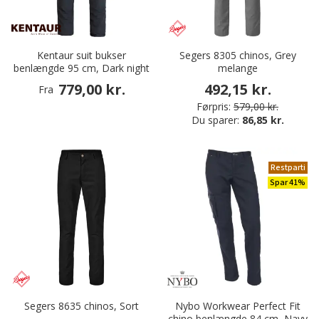
Kentaur suit bukser
Segers 8305 chinos, Grey
benlængde 95 cm, Dark night
melange
779,00 kr.
492,15 kr.
Fra
Førpris:
579,00 kr.
Du sparer:
86,85 kr.
Restparti
Spar 41%
Segers 8635 chinos, Sort
Nybo Workwear Perfect Fit
chino benlængde 84 cm, Navy