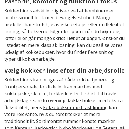
Pasform, komfort og funktion i fokus
Kokkechinos adskiller sig især ved at kombinere et
professionelt look med bevægelsesfrihed. Mange
modeller har stretch, elastiske detaljer eller en fleksibel
linning, så bukserne følger kroppen, når du bøjer dig,
løfter eller går mange skridt i løbet af dagen. Ønsker du
i stedet en mere klassisk løsning, kan du også se vores
udvalg af
kokkebukser
, hvor du finder flere snit og
typer til køkkenarbejde.
Vælg kokkechinos efter din arbejdsrolle
Kokkechinos kan bruges af både kokke, tjenere og
frontpersonale, fordi de let kan matches med
kokkejakke, skjorte, forklæde eller T-shirt. Til travle
arbejdsdage kan du overveje
kokke bukser
med ekstra
fleksibilitet, mens
kokkebukser med fast linning
kan
være relevante, hvis du foretrækker et mere
traditionelt fit. Sortimentet rummer kendte mærker
som Kentaur, Karlowsky, Nybo Workwear og Segers, så