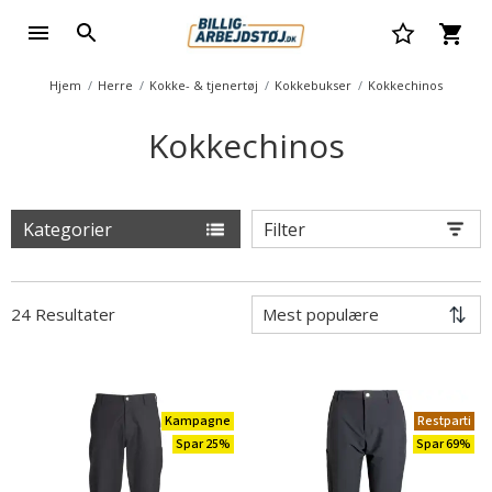
Hjem
Herre
Kokke- & tjenertøj
Kokkebukser
Kokkechinos
Kokkechinos
Kategorier
Filter
24 Resultater
Kampagne
Restparti
Spar 25%
Spar 69%