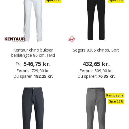
Spar 25%
Spar 15%
Kentaur chino bukser
Segers 8305 chinos, Sort
benlængde 86 cm, Hvid
546,75 kr.
432,65 kr.
Fra
Førpris:
729,00 kr.
Førpris:
509,00 kr.
Du sparer:
182,25 kr.
Du sparer:
76,35 kr.
Kampagne
Spar 15%