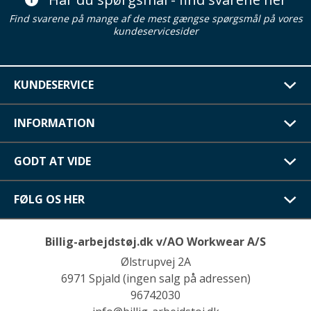
Find svarene på mange af de mest gængse spørgsmål på vores
kundeservicesider
KUNDESERVICE
INFORMATION
GODT AT VIDE
FØLG OS HER
Billig-arbejdstøj.dk v/AO Workwear A/S
Ølstrupvej 2A
6971 Spjald (ingen salg på adressen)
96742030