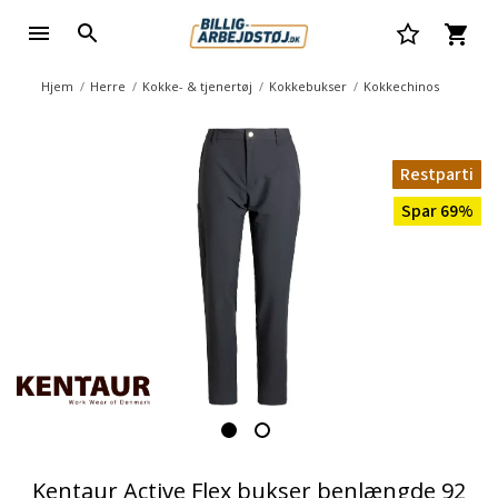
Hjem
Herre
Kokke- & tjenertøj
Kokkebukser
Kokkechinos
Restparti
Spar 69%
Kentaur Active Flex bukser benlængde 92