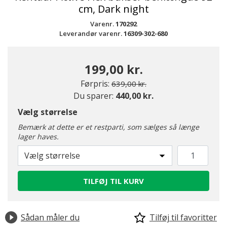
cm, Dark night
Varenr.
170292
Leverandør varenr.
16309-302-680
199,00 kr.
Pris nedsat fra
til
Førpris:
639,00 kr.
Du sparer:
440,00 kr.
Vælg størrelse
Bemærk at dette er et restparti, som sælges så længe
lager haves.
Vælg størrelse
TILFØJ TIL KURV
Sådan måler du
Tilføj til favoritter