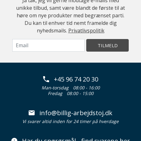
Ja tak, jeg vil gerne modtage e-mails med
unikke tilbud, samt være blandt de første til at
høre om nye produkter med begrænset parti.
Du kan til enhver tid nemt framelde dig
nyhedsmails.
Privatlivspolitik
TILMELD
+45 96 74 20 30
Man-torsdag
08:00 - 16:00
Fredag
08:00 - 15:00
info@billig-arbejdstoj.dk
Vi svarer altid inden for 24 timer på hverdage
Har du spørgsmål - find svarene her