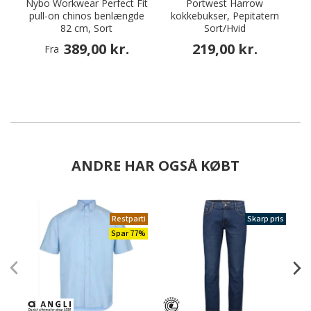
Nybo Workwear Perfect Fit
Portwest Harrow
pull-on chinos benlængde
kokkebukser, Pepitatern
82 cm, Sort
Sort/Hvid
389,00 kr.
219,00 kr.
Fra
ANDRE HAR OGSÅ KØBT
Restparti
Skarp pris
Spar 77%