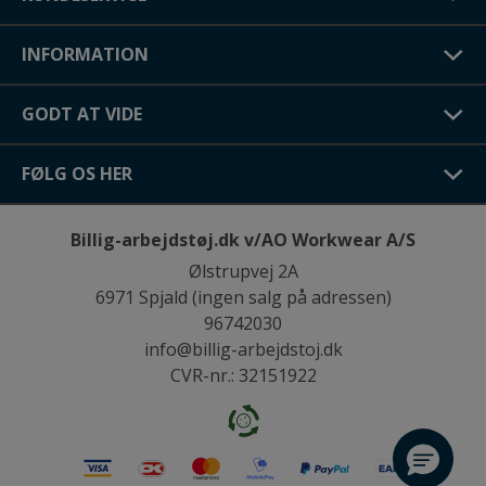
INFORMATION
GODT AT VIDE
FØLG OS HER
Billig-arbejdstøj.dk v/AO Workwear A/S
Ølstrupvej 2A
6971 Spjald (ingen salg på adressen)
96742030
info@billig-arbejdstoj.dk
CVR-nr.: 32151922