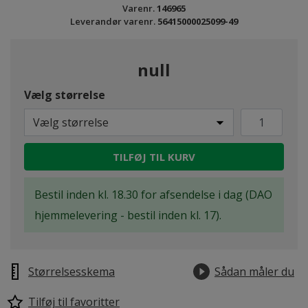
Varenr.
146965
Leverandør varenr.
56415000025099-49
null
Vælg størrelse
Vælg størrelse
TILFØJ TIL KURV
Bestil inden kl. 18.30 for afsendelse i dag (DAO
hjemmelevering - bestil inden kl. 17).
Størrelsesskema
Sådan måler du
Tilføj til favoritter