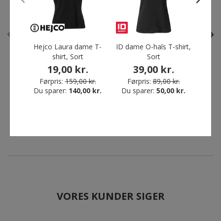
Spar 72%
Hejco Laura dame T-
ID dame O-hals T-shirt,
Hejc
shirt, Sort
Sort
19,00 kr.
39,00 kr.
Tee Jays Power sweatshirt,
ID hættetrøje, Sort
Førpris:
159,00 kr.
Førpris:
89,00 kr.
Før
Navy
Du sparer:
140,00 kr.
Du sparer:
50,00 kr.
Du s
249,00 kr.
Fra
69,00 kr.
Førpris:
249,00 kr.
Du sparer:
180,00 kr.
VORES KUNDER SIGER