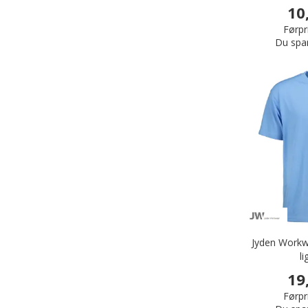
10
Førpri
Du spa
Jyden Workwe
li
19
Førpri