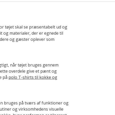
vor tøjet skal se præsentabelt ud og
t og materialer, der er egnede til
jdere og gæster oplever som
gtigt, når tøjet bruges gennem
lette overdele give et pænt og
e på
polo T-shirts til kokke og
an bruges på tværs af funktioner og
rutiner og virksomhedens visuelle