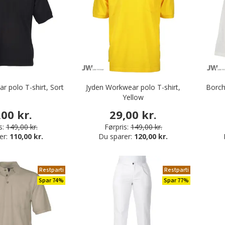
r polo T-shirt, Sort
Jyden Workwear polo T-shirt,
Borch
Yellow
,00 kr.
29,00 kr.
s:
149,00 kr.
Førpris:
149,00 kr.
er:
110,00 kr.
Du sparer:
120,00 kr.
Restparti
Restparti
Spar 74%
Spar 77%