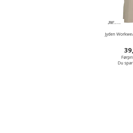
Jyden Workwea
39
Førpri
Du spar