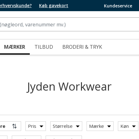
 erhvervskunde?
Køb gavekort
Kundeservice
MÆRKER
TILBUD
BRODERI & TRYK
Jyden Workwear
Pris
Størrelse
Mærke
Køn