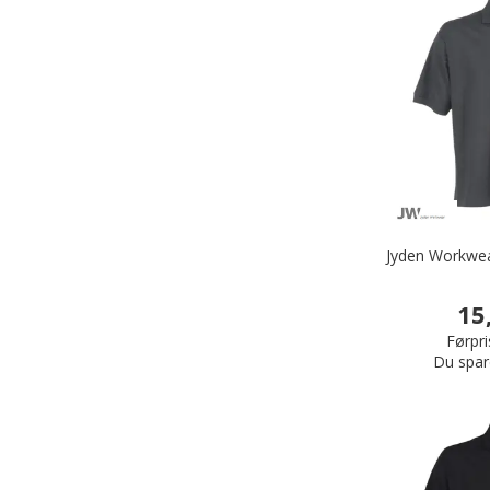
Jyden Workwea
15
Førpri
Du spar