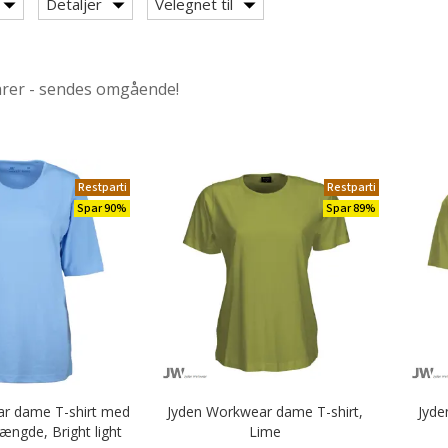
Detaljer
Velegnet til
 Sportswear
arer - sendes omgående!
yden Workwear
Restparti
Restparti
Spar 90%
Spar 89%
r dame T-shirt med
Jyden Workwear dame T-shirt,
Jyde
ængde, Bright light
Lime