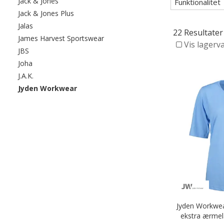
Filtrér efter category: Jack & Jones
Jack & Jones
Funktionalitet
Filtrér efter category: Jack & Jones Plus
Jack & Jones Plus
Filtrér efter category: Jalas
Jalas
22 Resultater
Filtrér efter category: James Harvest
James Harvest Sportswear
Vis lagerv
Filtrér efter category: JBS
JBS
Filtrér efter category: Joha
Joha
Filtrér efter category: J.A.K.
J.A.K.
valgte I øjeblikket sorteret efter category: J
Jyden Workwear
Jyden Workwea
ekstra ærmel