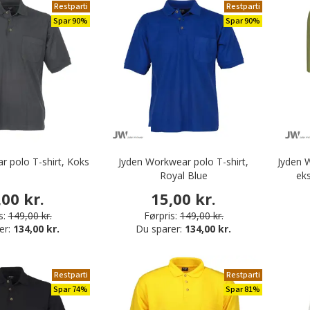
Restparti
Restparti
Spar 90%
Spar 90%
r polo T-shirt, Koks
Jyden Workwear polo T-shirt,
Jyden 
Royal Blue
ek
,00 kr.
15,00 kr.
s:
149,00 kr.
Førpris:
149,00 kr.
er:
134,00 kr.
Du sparer:
134,00 kr.
Restparti
Restparti
Spar 74%
Spar 81%