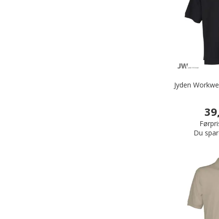
Jyden Workwea
39
Førpri
Du spar