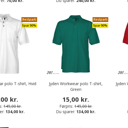
rer:
70,00 kr.
Du sparer:
240,00 kr.
Restparti
Restparti
Spar 90%
Spar 90%
r polo T-shirt, Hvid
Jyden Workwear polo T-shirt,
Jyden 
Green
,00 kr.
15,00 kr.
s:
149,00 kr.
Førpris:
149,00 kr.
er:
134,00 kr.
Du sparer:
134,00 kr.