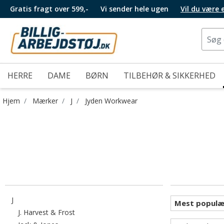
Gratis fragt over 599,-
Vi sender hele ugen
Vil du være
HERRE
DAME
BØRN
TILBEHØR & SIKKERHED
Hjem
Mærker
J
Jyden Workwear
Filtrér efter category: J
J
Filtrér efter category: J. Harvest & Frost
J. Harvest & Frost