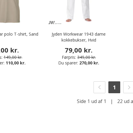
r polo T-shirt, Sand
Jyden Workwear 1943 dame
kokkebukser, Hvid
,00 kr.
79,00 kr.
s:
149,00 kr.
Førpris:
349,00 kr.
er:
110,00 kr.
Du sparer:
270,00 kr.
1
Side 1 ud af 1
|
22 ud a