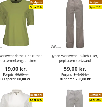
Restparti
Restparti
Spar 81%
Spar 83%
Workwear dame T-shirt med
Jyden Workwear kokkebukser,
stra ærmelængde, Lime
pepitatern sort/sand
19,00 kr.
59,00 kr.
Førpris:
99,00 kr.
Førpris:
349,00 kr.
Du sparer:
80,00 kr.
Du sparer:
290,00 kr.
Restparti
Restparti
Spar 70%
Spar 80%