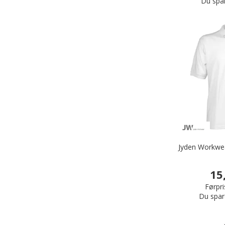
Du spa
Jyden Workwea
15
Førpri
Du spar