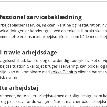
fessionel servicebeklædning
arbejdspladser i service, køkken, kantine og restauration, h
Beklædningen er kendetegnet ved en enkel stil, praktiske sni
ammensætte en ensartet arbejdsuniform, som både medarbe
il travle arbejdsdage
lsesfrihed, komfort og et ordentligt udtryk, hvilket er vi
ejdssituation: Skal tøjet bruges i servering, kan poloer og 
nmiljø, kan du kombinere med
kokke T-shirts
eller se nærmer
isk overdel.
tte arbejdstøj
omheder, der ønsker arbejdstøj med et roligt design, som k
 og plejekrav, før du vælger, så tøjet matcher både arbejds