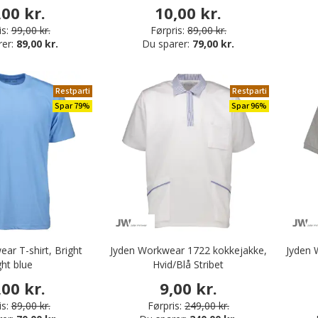
blue
,00 kr.
10,00 kr.
s:
99,00 kr.
Førpris:
89,00 kr.
rer:
89,00 kr.
Du sparer:
79,00 kr.
Restparti
Restparti
Spar 79%
Spar 96%
ar T-shirt, Bright
Jyden Workwear 1722 kokkejakke,
Jyden 
ght blue
Hvid/Blå Stribet
,00 kr.
9,00 kr.
s:
89,00 kr.
Førpris:
249,00 kr.