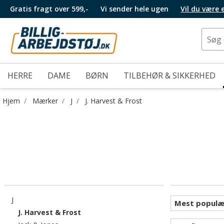
Gratis fragt over 599,-
Vi sender hele ugen
Vil du være
HERRE
DAME
BØRN
TILBEHØR & SIKKERHED
Hjem
Mærker
J
J. Harvest & Frost
Filtrér efter category: J
J
valgte I øjeblikket sorteret efter category: J
J. Harvest & Frost