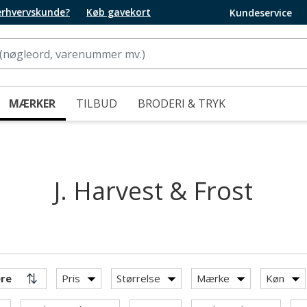
 erhvervskunde?
Køb gavekort
Kundeservice
MÆRKER
TILBUD
BRODERI & TRYK
J. Harvest & Frost
Pris
Størrelse
Mærke
Køn
. Harvest & Frost