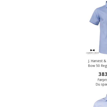
J. Harvest &
Bow 50 Regu
skjor
383
Førpri
Du spa