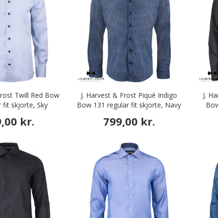
Frost Twill Red Bow
J. Harvest & Frost Piqué Indigo
J. H
 fit skjorte, Sky
Bow 131 regular fit skjorte, Navy
Bow
ue/Navy
Print
,00 kr.
799,00 kr.