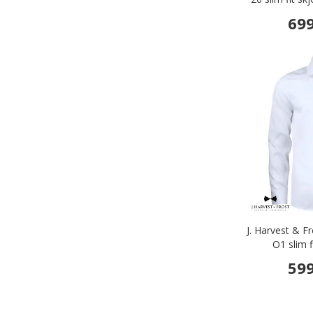
699
J. Harvest & F
O1 slim f
599