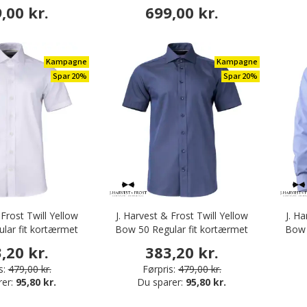
,00 kr.
699,00 kr.
Kampagne
Kampagne
Spar 20%
Spar 20%
 Frost Twill Yellow
J. Harvest & Frost Twill Yellow
J. H
lar fit kortærmet
Bow 50 Regular fit kortærmet
Bow 5
rte, White
skjorte, Navy
,20 kr.
383,20 kr.
s:
479,00 kr.
Førpris:
479,00 kr.
rer:
95,80 kr.
Du sparer:
95,80 kr.