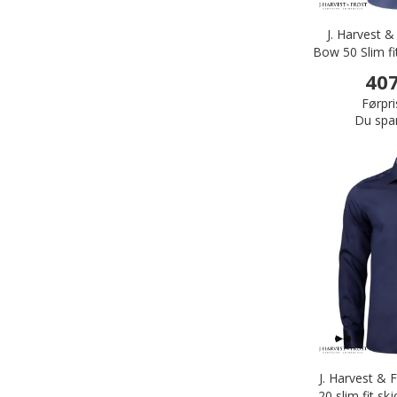
J. Harvest &
Bow 50 Slim fi
407
Førpri
Du spa
J. Harvest & 
20 slim fit sk