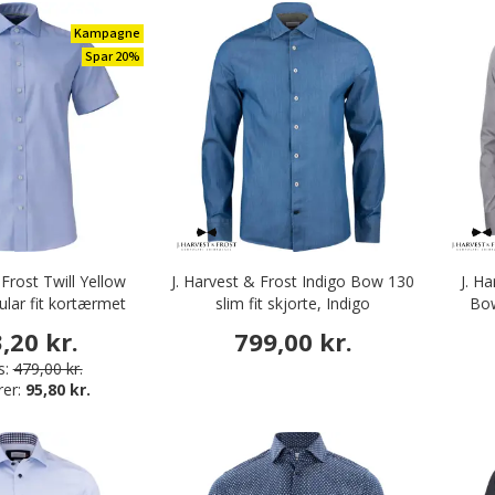
Kampagne
Spar 20%
 Frost Twill Yellow
J. Harvest & Frost Indigo Bow 130
J. H
lar fit kortærmet
slim fit skjorte, Indigo
Bow
te, Sky Blue
,20 kr.
799,00 kr.
s:
479,00 kr.
rer:
95,80 kr.