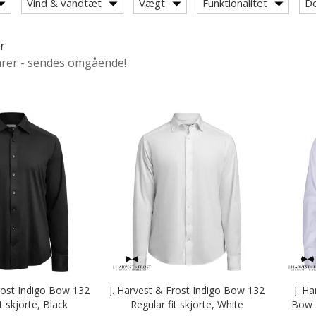
Vind & vandtæt
Vægt
Funktionalitet
De
r
 Sportswear
arer - sendes omgående!
Frost Indigo Bow 132
J. Harvest & Frost Indigo Bow 132
J. H
t skjorte, Black
Regular fit skjorte, White
Bow 5