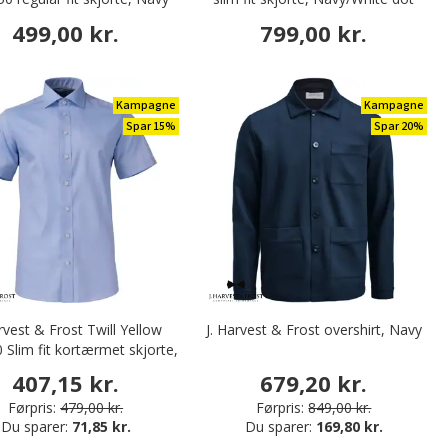
499,00 kr.
799,00 kr.
Kampagne
Kampagne
Spar 15%
Spar 20%
arvest & Frost Twill Yellow
J. Harvest & Frost overshirt, Navy
Slim fit kortærmet skjorte,
Sky Blue
407,15 kr.
679,20 kr.
Førpris:
479,00 kr.
Førpris:
849,00 kr.
Du sparer:
71,85 kr.
Du sparer:
169,80 kr.