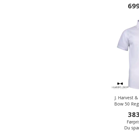
699
J. Harvest &
Bow 50 Regu
skjo
383
Førpri
Du spa