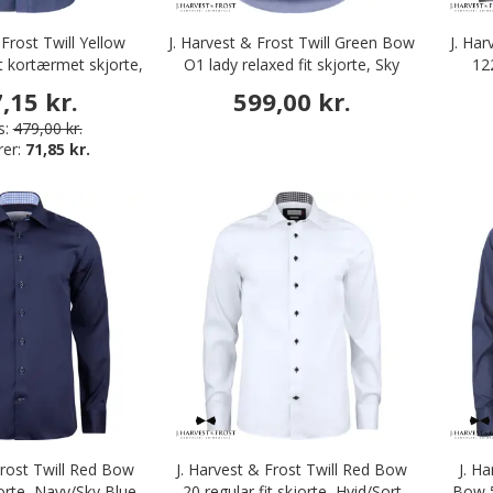
 Frost Twill Yellow
J. Harvest & Frost Twill Green Bow
J. Har
t kortærmet skjorte,
O1 lady relaxed fit skjorte, Sky
122
Navy
Blue
,15 kr.
599,00 kr.
s:
479,00 kr.
rer:
71,85 kr.
Frost Twill Red Bow
J. Harvest & Frost Twill Red Bow
J. H
jorte, Navy/Sky Blue
20 regular fit skjorte, Hvid/Sort
Bow 5