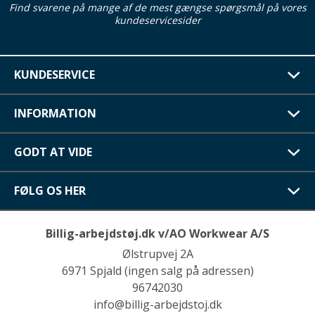
Find svarene på mange af de mest gængse spørgsmål på vores
kundeservicesider
KUNDESERVICE
INFORMATION
GODT AT VIDE
FØLG OS HER
Billig-arbejdstøj.dk v/AO Workwear A/S
Ølstrupvej 2A
6971 Spjald (ingen salg på adressen)
96742030
info@billig-arbejdstoj.dk