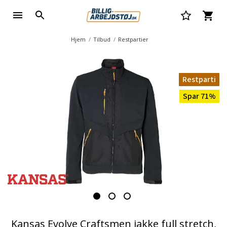
Hjem
Tilbud
Restpartier
Restparti
Spar 71%
Kansas Evolve Craftsmen jakke full stretch,