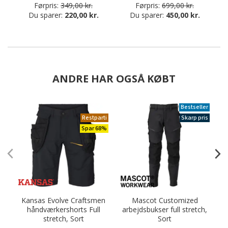
Førpris:
349,00 kr.
Førpris:
699,00 kr.
Du sparer:
220,00 kr.
Du sparer:
450,00 kr.
ANDRE HAR OGSÅ KØBT
Bestseller
Restparti
Skarp pris
Spar 68%
Kansas Evolve Craftsmen
Mascot Customized
håndværkershorts Full
arbejdsbukser full stretch,
stretch, Sort
Sort