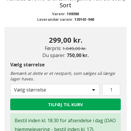
Sort
Varenr.
109380
Leverandør varenr.
130161-940
299,00 kr.
Pris nedsat fra
til
Førpris:
1.049,00 kr.
Du sparer:
750,00 kr.
Vælg størrelse
Bemærk at dette er et restparti, som sælges så længe
lager haves.
Vælg størrelse
TILFØJ TIL KURV
Bestil inden kl. 18.30 for afsendelse i dag (DAO
hjemmelevering - bestil inden kl. 17).