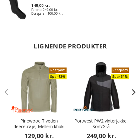
149,00 kr.
Førpris:
249,00 kr.
Du sparer:
100,00 kr.
LIGNENDE PRODUKTER
Restparti
Restparti
Spar 63%
Spar 64%
Pinewood Tiveden
Portwest PW2 vinterjakke,
fleecetrøje, Mellem khaki
Sort/Grå
129,00 kr.
249,00 kr.