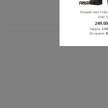
Fristads Gen Y hå
2102, S
249,00
1.05
Førpris:
Du sparer:
8