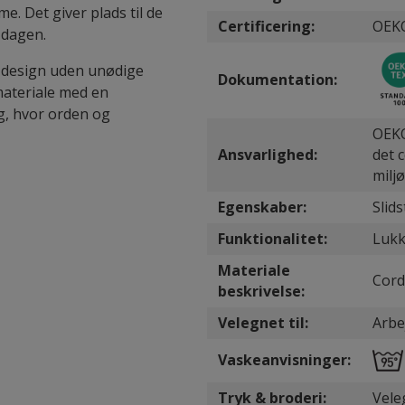
 Det giver plads til de
Certificering:
OEKO
 dagen.
t design uden unødige
Dokumentation:
materiale med en
g, hvor orden og
OEKO
Ansvarlighed:
det 
milj
Egenskaber:
Slid
Funktionalitet:
Lukk
Materiale
Cord
beskrivelse:
Velegnet til:
Arbe
Vaskeanvisninger:
Tryk & broderi:
Vele