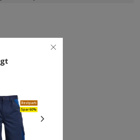
lgt
Restparti
Oprydningspris
Spar 67%
Spar 60%