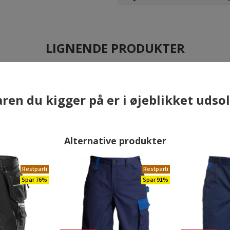
LIGNENDE PRODUKTER
×
ren du kigger på er i øjeblikket udso
Alternative produkter
Restparti
Restparti
Spar 76%
Spar 91%