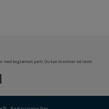
ter med begrænset parti. Du kan til enhver tid nemt
ål - find svarene her