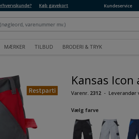
 erhvervskunde?
Køb gavekort
Kundeservice
MÆRKER
TILBUD
BRODERI & TRYK
Kansas Icon 
Restparti
Varenr.
2312
Leverandør 
Vælg farve