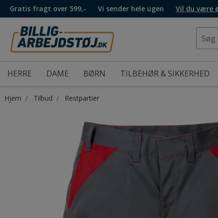
Gratis fragt over 599,-
Vi sender hele ugen
Vil du være
HERRE
DAME
BØRN
TILBEHØR & SIKKERHED
Hjem
Tilbud
Restpartier