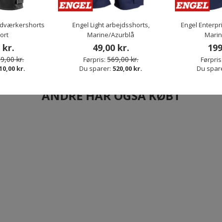
ndværkershorts
Engel Light arbejdsshorts,
Engel Enterpr
ort
Marine/Azurblå
Marin
 kr.
49,00 kr.
199
9,00 kr.
569,00 kr.
Førpris:
Førpris
10,00 kr.
Du sparer:
520,00 kr.
Du spar
ANDRE HAR OGSÅ KØBT