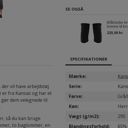
SE OGSÅ
Blåkläder 
lomme til k
225,00 kr.
SPECIFIKATIONER
Mærke:
Kans
 der vil have arbejdstøj
Serie:
Kans
er fra Kansas og har et
Farve:
Grå/
 gør dem velegnede til
Køn:
Herr
.
Vægt (g/m2):
295
r, så du kan bruge
mmer, to baglommer, en
Blandingsforhold:
65% 