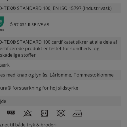
-TEX® STANDARD 100, EN ISO 15797 (Industrivask)
Ö 97-055 RISE IVF AB
-TEX® STANDARD 100 certifikatet sikrer at alle dele af
certificerede produkt er testet for sundheds- og
øskadelige stoffer
stærk
es med knap og lynlås, Lårlomme, Tommestoklomme
ura® forstærkning for høj slidstyrke
jde
gnet til både tryk & broderi