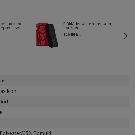
knæbind med
Blåkläder Unite knæpuder,
næpude, Sort
Sort/Rød
125,00 kr.
as
as Icon
Rød
e
Polyester/35% Bomuld