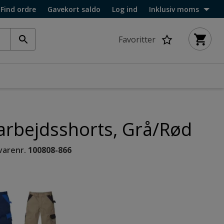
Find ordre
Gavekort saldo
Log ind
Inklusiv moms
Favoritter
arbejdsshorts, Grå/Rød
varenr.
100808-866