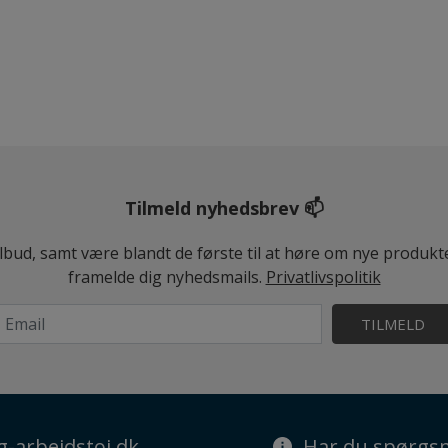
Tilmeld nyhedsbrev 📫
ilbud, samt være blandt de første til at høre om nye produk
framelde dig nyhedsmails.
Privatlivspolitik
TILMELD
g-arbejdstoj.dk
Har du spørgsm