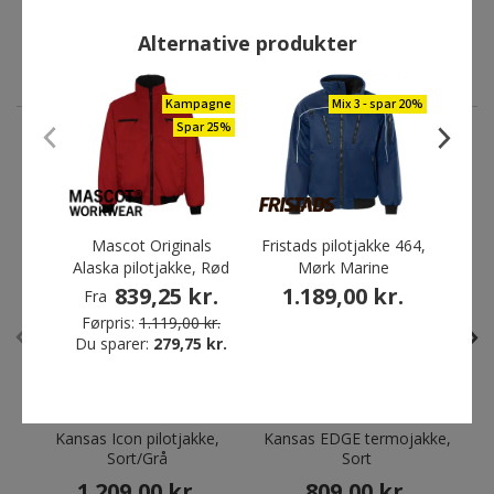
Førpris:
1.119,00 kr.
Du sparer:
279,75 kr.
Alternative produkter
Kampagne
Mix 3 - spar 20%
Spar 25%
ANDRE HAR OGSÅ KØBT
Mascot Originals
Fristads pilotjakke 464,
Port
Alaska pilotjakke, Rød
Mørk Marine
i-1 p
839,25 kr.
1.189,00 kr.
4
Fra
Førpris:
1.119,00 kr.
Du sparer:
279,75 kr.
Kansas Icon pilotjakke,
Kansas EDGE termojakke,
Sort/Grå
Sort
1.209,00 kr.
809,00 kr.