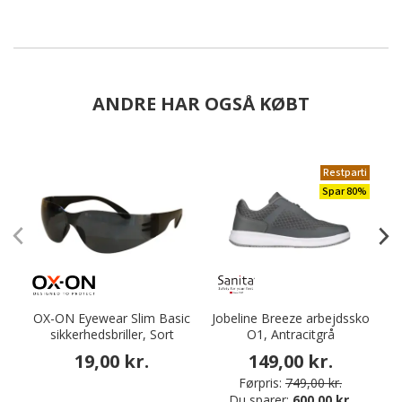
ANDRE HAR OGSÅ KØBT
Restparti
Spar 80%
OX-ON Eyewear Slim Basic
Jobeline Breeze arbejdssko
sikkerhedsbriller, Sort
O1, Antracitgrå
19,00 kr.
149,00 kr.
Førpris:
749,00 kr.
Du sparer:
600,00 kr.