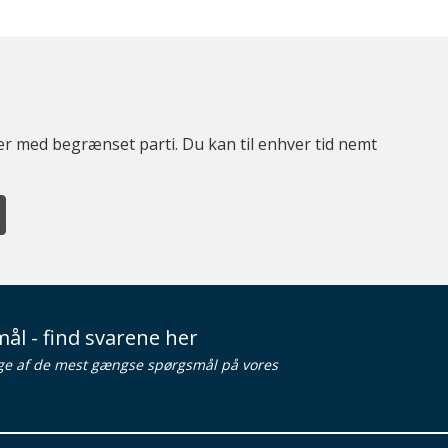
ter med begrænset parti. Du kan til enhver tid nemt
ål - find svarene her
ge af de mest gængse spørgsmål på vores