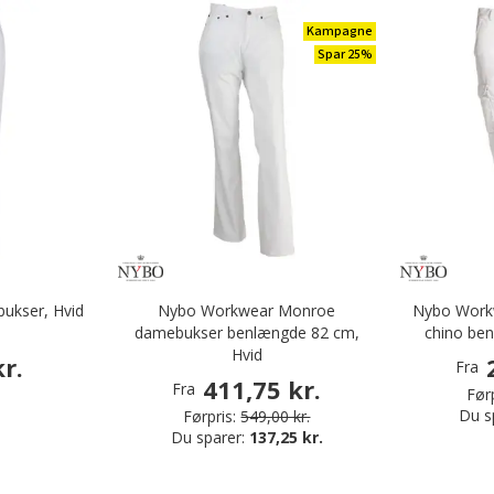
Kampagne
Spar 25%
ukser, Hvid
Nybo Workwear Monroe
Nybo Workw
damebukser benlængde 82 cm,
chino be
Hvid
r.
Fra
411,75 kr.
Fra
Førp
Du s
Førpris:
549,00 kr.
Du sparer:
137,25 kr.