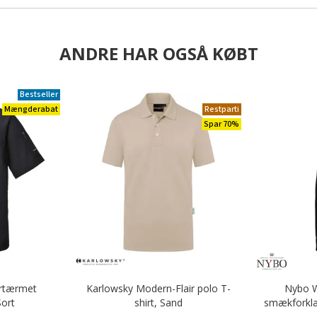
ANDRE HAR OGSÅ KØBT
Bestseller
Mængderabat
Restparti
Spar 70%
ortærmet
Karlowsky Modern-Flair polo T-
Nybo W
Sort
shirt, Sand
smækforkl