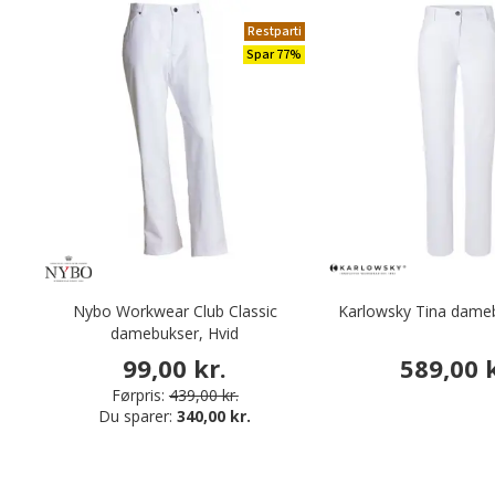
Restparti
Spar 77%
Nybo Workwear Club Classic
Karlowsky Tina dameb
damebukser, Hvid
99,00 kr.
589,00 k
Førpris:
439,00 kr.
Du sparer:
340,00 kr.