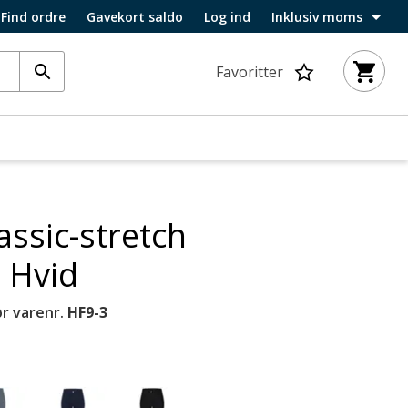
Find ordre
Gavekort saldo
Log ind
Inklusiv moms
Favoritter
assic-stretch
 Hvid
r varenr.
HF9-3