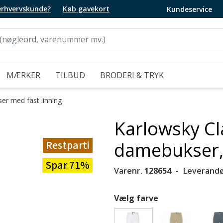
 erhvervskunde?
Køb gavekort
Kundeservice
MÆRKER
TILBUD
BRODERI & TRYK
er med fast linning
Karlowsky Cl
Restparti
damebukser,
Spar 71%
Varenr.
128654
Leverandø
Vælg farve