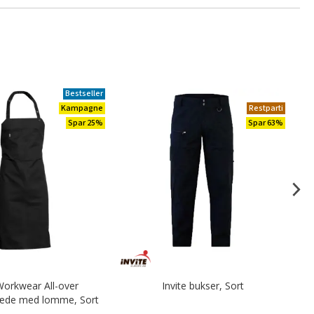
Bestseller
Kampagne
Restparti
Spar 25%
Spar 63%
orkwear All-over
Invite bukser, Sort
Ne
æde med lomme, Sort