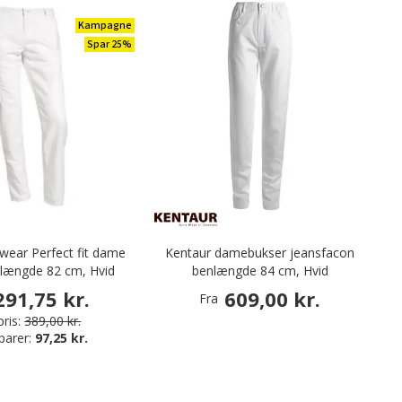
Kampagne
Spar 25%
ear Perfect fit dame
Kentaur damebukser jeansfacon
nlængde 82 cm, Hvid
benlængde 84 cm, Hvid
291,75 kr.
609,00 kr.
Fra
ris:
389,00 kr.
parer:
97,25 kr.