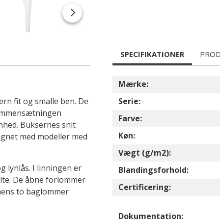
SPECIFIKATIONER
PROD
Mærke:
rn fit og smalle ben. De
Serie:
esammensætningen
Farve:
nhed. Buksernes snit
Køn:
ignet med modeller med
Vægt (g/m2):
 lynlås. I linningen er
Blandingsforhold:
lte. De åbne forlommer
Certificering:
, mens to baglommer
Dokumentation: