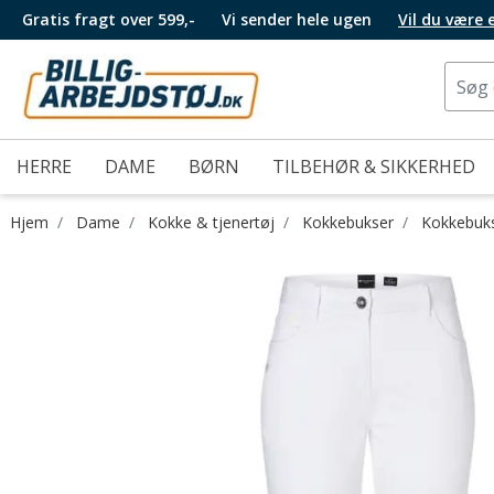
Gratis fragt over 599,-
Vi sender hele ugen
Vil du være
HERRE
DAME
BØRN
TILBEHØR & SIKKERHED
Hjem
Dame
Kokke & tjenertøj
Kokkebukser
Kokkebuks