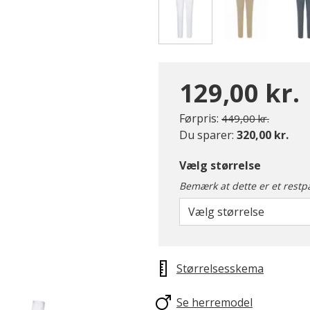
valgte
129,00 kr.
Pris nedsat fra
til
Førpris:
449,00 kr.
Du sparer:
320,00 kr.
Vælg størrelse
Bemærk at dette er et restp
Vælg størrelse
Størrelsesskema
Se herremodel