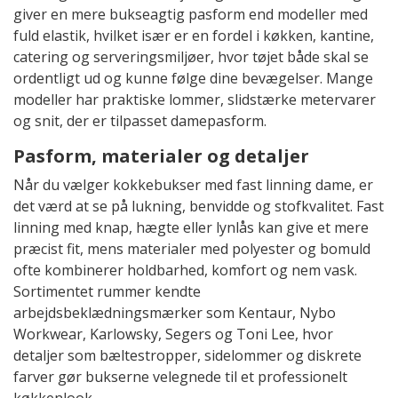
giver en mere bukseagtig pasform end modeller med
fuld elastik, hvilket især er en fordel i køkken, kantine,
catering og serveringsmiljøer, hvor tøjet både skal se
ordentligt ud og kunne følge dine bevægelser. Mange
modeller har praktiske lommer, slidstærke metervarer
og snit, der er tilpasset damepasform.
Pasform, materialer og detaljer
Når du vælger kokkebukser med fast linning dame, er
det værd at se på lukning, benvidde og stofkvalitet. Fast
linning med knap, hægte eller lynlås kan give et mere
præcist fit, mens materialer med polyester og bomuld
ofte kombinerer holdbarhed, komfort og nem vask.
Sortimentet rummer kendte
arbejdsbeklædningsmærker som Kentaur, Nybo
Workwear, Karlowsky, Segers og Toni Lee, hvor
detaljer som bæltestropper, sidelommer og diskrete
farver gør bukserne velegnede til et professionelt