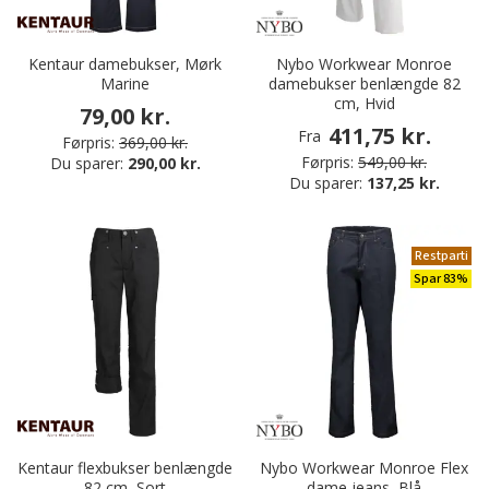
Kentaur damebukser, Mørk
Nybo Workwear Monroe
Marine
damebukser benlængde 82
cm, Hvid
79,00 kr.
411,75 kr.
Fra
Førpris:
369,00 kr.
Førpris:
549,00 kr.
Du sparer:
290,00 kr.
Du sparer:
137,25 kr.
Restparti
Spar 83%
Kentaur flexbukser benlængde
Nybo Workwear Monroe Flex
82 cm, Sort
dame jeans, Blå