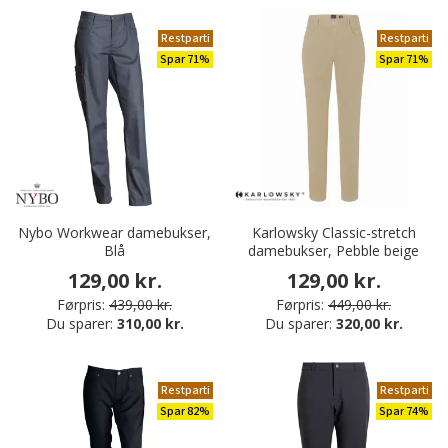
Restparti
Restparti
Spar 71%
Spar 71%
Nybo Workwear damebukser,
Karlowsky Classic-stretch
Blå
damebukser, Pebble beige
129,00 kr.
129,00 kr.
Førpris:
439,00 kr.
Førpris:
449,00 kr.
Du sparer:
310,00 kr.
Du sparer:
320,00 kr.
Restparti
Restparti
Spar 82%
Spar 74%