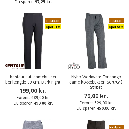
Du sparer:
97,25 kr.
Restparti
Restparti
Spar 71%
Spar 85%
Kentaur suit damebukser
Nybo Workwear Fandango
benlængde 79 cm, Dark night
dame kokkebukser, Sort/Grå
Stribet
199,00 kr.
79,00 kr.
Førpris:
689,00 kr.
Førpris:
529,00 kr.
Du sparer:
490,00 kr.
Du sparer:
450,00 kr.
Restparti