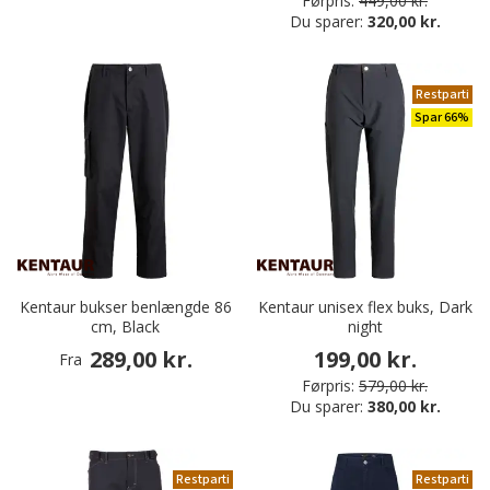
Førpris:
449,00 kr.
Du sparer:
320,00 kr.
Restparti
Spar 66%
Kentaur bukser benlængde 86
Kentaur unisex flex buks, Dark
cm, Black
night
289,00 kr.
199,00 kr.
Fra
Førpris:
579,00 kr.
Du sparer:
380,00 kr.
Restparti
Restparti