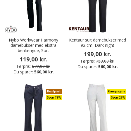
Nybo Workwear Harmony
Kentaur suit damebukser med
damebukser med ekstra
92 cm, Dark night
benlængde, Sort
199,00 kr.
119,00 kr.
Førpris:
759,00 kr.
Førpris:
679,00 kr.
Du sparer:
560,00 kr.
Du sparer:
560,00 kr.
Restparti
Kampagne
Spar 79%
Spar 25%