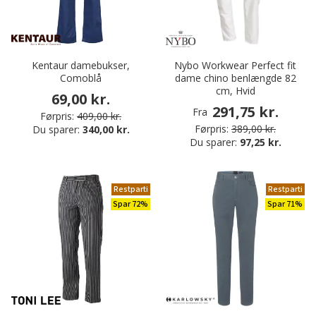
Kentaur damebukser,
Nybo Workwear Perfect fit
Comoblå
dame chino benlængde 82
cm, Hvid
69,00 kr.
291,75 kr.
Fra
Førpris:
409,00 kr.
Førpris:
389,00 kr.
Du sparer:
340,00 kr.
Du sparer:
97,25 kr.
Restparti
Restparti
Spar 72%
Spar 71%