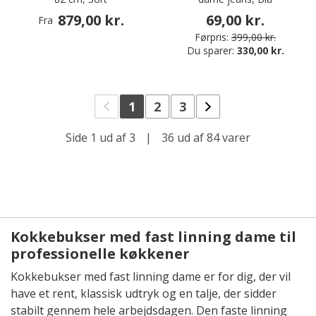
879,00 kr.
69,00 kr.
Fra
Førpris:
399,00 kr.
Du sparer:
330,00 kr.
1
2
3
Side 1 ud af 3
|
36 ud af 84 varer
Kokkebukser med fast linning dame til
professionelle køkkener
Kokkebukser med fast linning dame er for dig, der vil
have et rent, klassisk udtryk og en talje, der sidder
stabilt gennem hele arbejdsdagen. Den faste linning