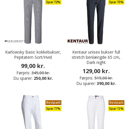
Spar 72%
Spar 75%
Karlowsky Basic kokkebukser,
Kentaur unisex bukser full
Pepitatern Sort/Hvid
stretch benlængde 65 cm,
Dark night
99,00 kr.
129,00 kr.
Førpris:
349,00 kr.
Førpris:
519,00 kr.
Du sparer:
250,00 kr.
Du sparer:
390,00 kr.
Restparti
Restparti
Spar 77%
Spar 71%