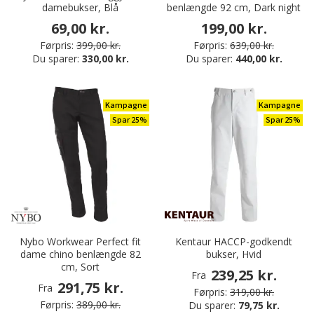
damebukser, Blå
benlængde 92 cm, Dark night
69,00 kr.
199,00 kr.
Førpris:
399,00 kr.
Førpris:
639,00 kr.
Du sparer:
330,00 kr.
Du sparer:
440,00 kr.
Kampagne
Kampagne
Spar 25%
Spar 25%
Nybo Workwear Perfect fit
Kentaur HACCP-godkendt
dame chino benlængde 82
bukser, Hvid
cm, Sort
239,25 kr.
Fra
291,75 kr.
Fra
Førpris:
319,00 kr.
Førpris:
389,00 kr.
Du sparer:
79,75 kr.