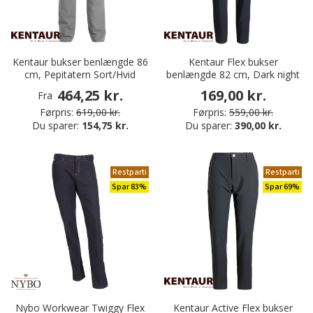
Kentaur bukser benlængde 86
Kentaur Flex bukser
cm, Pepitatern Sort/Hvid
benlængde 82 cm, Dark night
464,25 kr.
169,00 kr.
Fra
Førpris:
619,00 kr.
Førpris:
559,00 kr.
Du sparer:
154,75 kr.
Du sparer:
390,00 kr.
Restparti
Restparti
Spar 83%
Spar 69%
Nybo Workwear Twiggy Flex
Kentaur Active Flex bukser