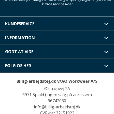
kundeservicesider
KUNDESERVICE
INFORMATION
GODT AT VIDE
FØLG OS HER
Billig-arbejdstøj.dk v/AO Workwear A/S
Ølstrupvej 2A
6971 Spjald (ingen salg på adressen)
96742030
info@billig-arbejdstoj.dk
CVR-nr.: 32151922