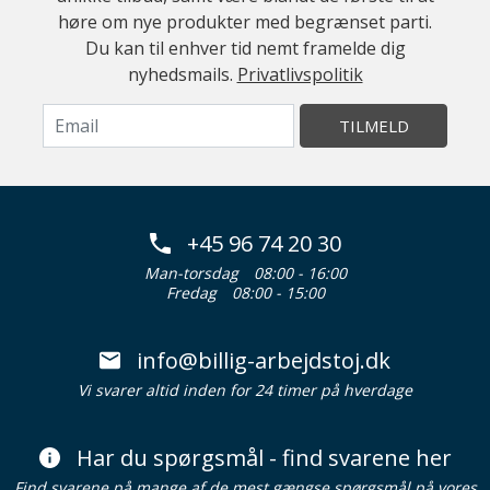
høre om nye produkter med begrænset parti.
Du kan til enhver tid nemt framelde dig
nyhedsmails.
Privatlivspolitik
TILMELD
+45 96 74 20 30
Man-torsdag
08:00 - 16:00
Fredag
08:00 - 15:00
info@billig-arbejdstoj.dk
Vi svarer altid inden for 24 timer på hverdage
Har du spørgsmål - find svarene her
Find svarene på mange af de mest gængse spørgsmål på vores