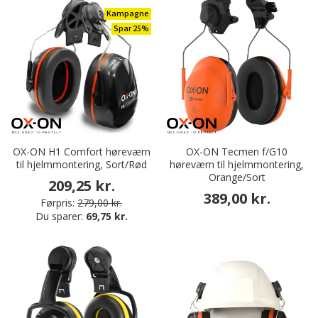
Kampagne
Spar 25%
OX-ON H1 Comfort høreværn
OX-ON Tecmen f/G10
til hjelmmontering, Sort/Rød
høreværn til hjelmmontering,
Orange/Sort
209,25 kr.
389,00 kr.
Førpris:
279,00 kr.
Du sparer:
69,75 kr.