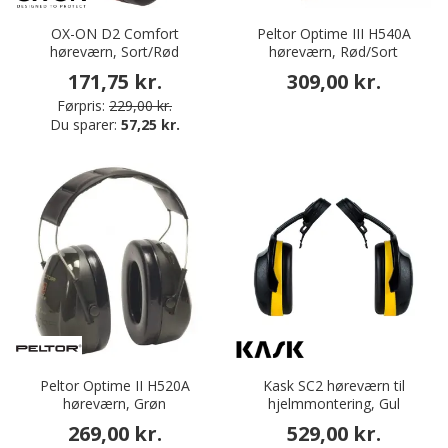
OX-ON D2 Comfort
Peltor Optime III H540A
høreværn, Sort/Rød
høreværn, Rød/Sort
171,75 kr.
309,00 kr.
Førpris:
229,00 kr.
Du sparer:
57,25 kr.
Peltor Optime II H520A
Kask SC2 høreværn til
høreværn, Grøn
hjelmmontering, Gul
269,00 kr.
529,00 kr.