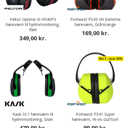
Peltor Optime III H540P3
Portwest PS43 HV Extreme
høreværn til hjelmmontering,
høreværn, Grå/orange
Rød
169,00 kr.
349,00 kr.
Mix 3 - spar 20%
Kask SC1 høreværn til
Portwest PS41 Super
hjelmmontering, Grøn
høreværn, Hi-vis Gul/Sort
479,00 kr.
99,00 kr.