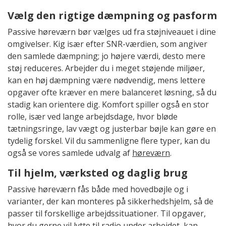
Vælg den rigtige dæmpning og pasform
Passive høreværn bør vælges ud fra støjniveauet i dine
omgivelser. Kig især efter SNR-værdien, som angiver
den samlede dæmpning; jo højere værdi, desto mere
støj reduceres. Arbejder du i meget støjende miljøer,
kan en høj dæmpning være nødvendig, mens lettere
opgaver ofte kræver en mere balanceret løsning, så du
stadig kan orientere dig. Komfort spiller også en stor
rolle, især ved lange arbejdsdage, hvor bløde
tætningsringe, lav vægt og justerbar bøjle kan gøre en
tydelig forskel. Vil du sammenligne flere typer, kan du
også se vores samlede udvalg af
høreværn
.
Til hjelm, værksted og daglig brug
Passive høreværn fås både med hovedbøjle og i
varianter, der kan monteres på sikkerhedshjelm, så de
passer til forskellige arbejdssituationer. Til opgaver,
hvor du gerne vil lytte til radio under arbejdet, kan