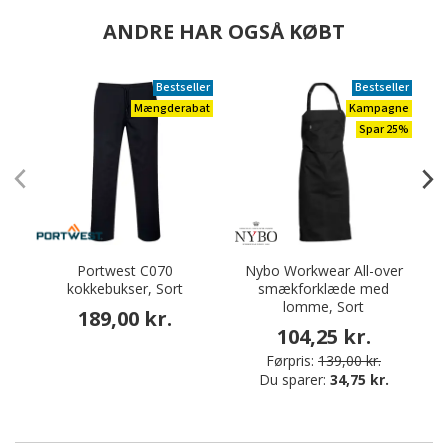
ANDRE HAR OGSÅ KØBT
Bestseller
Bestseller
Mængderabat
Kampagne
Spar 25%
Portwest C070
Nybo Workwear All-over
kokkebukser, Sort
smækforklæde med
lomme, Sort
189,00 kr.
104,25 kr.
Førpris:
139,00 kr.
Du sparer:
34,75 kr.