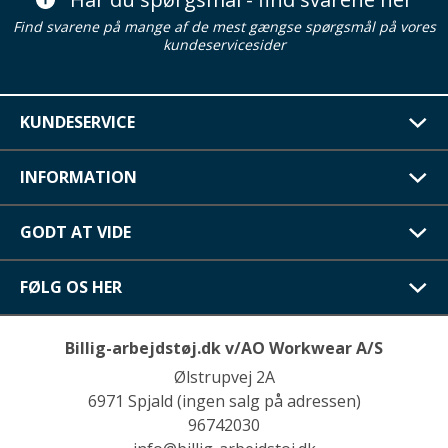
Find svarene på mange af de mest gængse spørgsmål på vores
kundeservicesider
KUNDESERVICE
INFORMATION
GODT AT VIDE
FØLG OS HER
Billig-arbejdstøj.dk v/AO Workwear A/S
Ølstrupvej 2A
6971 Spjald (ingen salg på adressen)
96742030