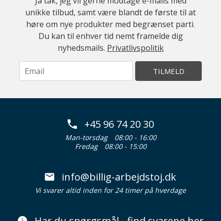
Ja tak, jeg vil gerne modtage e-mails med
unikke tilbud, samt være blandt de første til at
høre om nye produkter med begrænset parti.
Du kan til enhver tid nemt framelde dig
nyhedsmails.
Privatlivspolitik
TILMELD
+45 96 74 20 30
Man-torsdag
08:00 - 16:00
Fredag
08:00 - 15:00
info@billig-arbejdstoj.dk
Vi svarer altid inden for 24 timer på hverdage
Har du spørgsmål - find svarene her