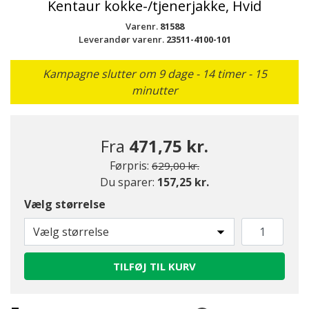
Kentaur kokke-/tjenerjakke, Hvid
Varenr.
81588
Leverandør varenr.
23511-4100-101
Kampagne slutter om 9 dage - 14 timer - 15
minutter
Fra
471,75 kr.
Pris nedsat fra
til
Førpris:
629,00 kr.
Du sparer:
157,25 kr.
Vælg størrelse
Vælg størrelse
TILFØJ TIL KURV