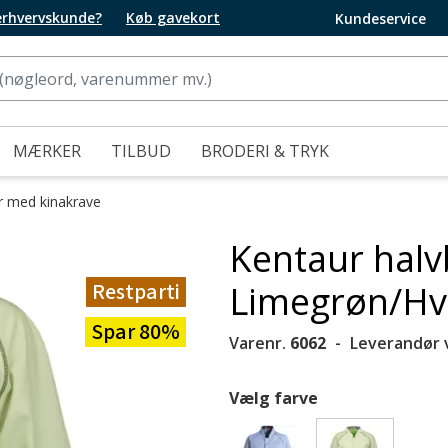
 erhvervskunde?
Køb gavekort
Kundeservice
MÆRKER
TILBUD
BRODERI & TRYK
 med kinakrave
Kentaur hal
Restparti
Limegrøn/Hvi
Spar 80%
Varenr.
6062
Leverandør 
Vælg farve