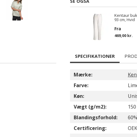
SE OGSÅ
Kentaur bu
93 cm, Hvid
Fra
469,00 kr.
SPECIFIKATIONER
PROD
Mærke:
Ken
Farve:
Lim
Køn:
Uni
Vægt (g/m2):
150
Blandingsforhold:
60%
Certificering:
OEK