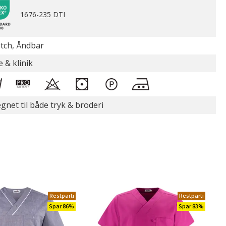
1676-235 DTI
etch, Åndbar
e & klinik
gnet til både tryk & broderi
Restparti
Restparti
Spar 86%
Spar 83%