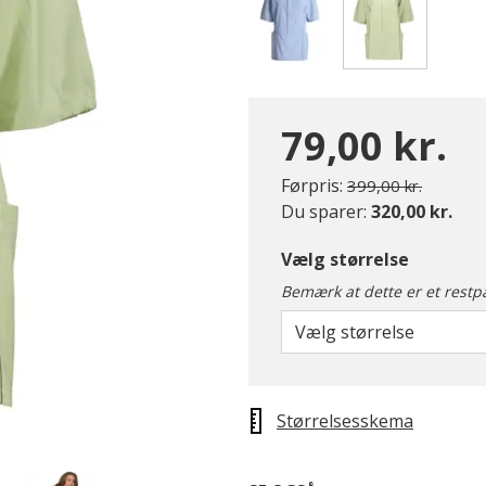
valgte
79,00 kr.
Pris nedsat fra
til
Førpris:
399,00 kr.
Du sparer:
320,00 kr.
Vælg størrelse
Bemærk at dette er et restp
Vælg størrelse
Størrelsesskema