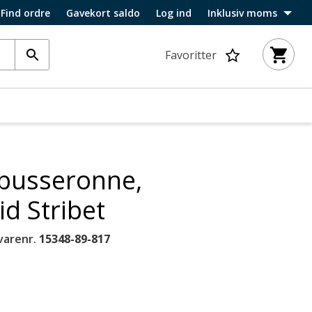
Find ordre
Gavekort saldo
Log ind
Inklusiv moms
Favoritter
vbusseronne,
d Stribet
varenr.
15348-89-817