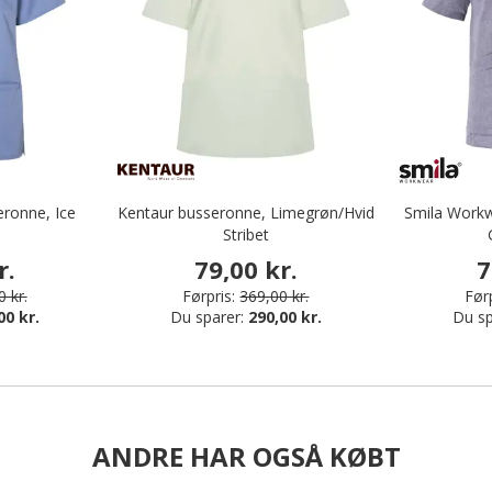
eronne, Ice
Kentaur busseronne, Limegrøn/Hvid
Smila Workw
Stribet
r.
79,00 kr.
7
 kr.
Førpris:
369,00 kr.
Førp
00 kr.
Du sparer:
290,00 kr.
Du sp
ANDRE HAR OGSÅ KØBT