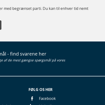
ter med begrænset parti. Du kan til enhver tid nemt
ål - find svarene her
ge af de mest gængse spørgsmål på vores
FØLG OS HER
Facebook