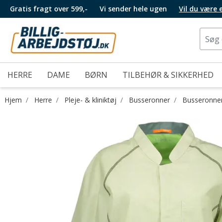
Gratis fragt over 599,-
Vi sender hele ugen
Vil du være
HERRE
DAME
BØRN
TILBEHØR & SIKKERHED
Hjem
Herre
Pleje- & kliniktøj
Busseronner
Busseronner