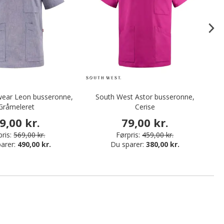
ear Leon busseronne,
South West Astor busseronne,
Gråmeleret
Cerise
9,00 kr.
79,00 kr.
ris:
569,00 kr.
Førpris:
459,00 kr.
arer:
490,00 kr.
Du sparer:
380,00 kr.