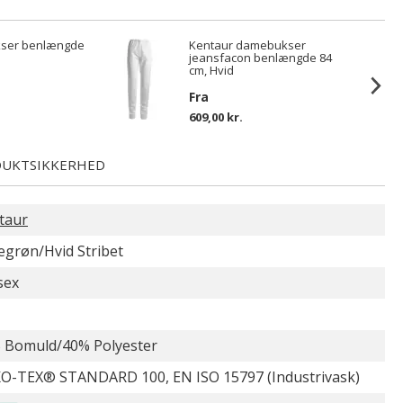
kser benlængde
Kentaur damebukser
jeansfacon benlængde 84
cm, Hvid
Fra
609,00 kr.
UKTSIKKERHED
taur
egrøn/Hvid Stribet
sex
 Bomuld/40% Polyester
O-TEX® STANDARD 100, EN ISO 15797 (Industrivask)