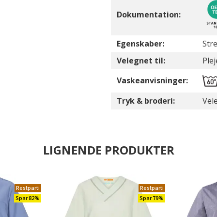
Dokumentation:
Egenskaber:
Str
Velegnet til:
Plej
Vaskeanvisninger:
Tryk & broderi:
Vele
LIGNENDE PRODUKTER
Restparti
Restparti
Spar 82%
Spar 79%