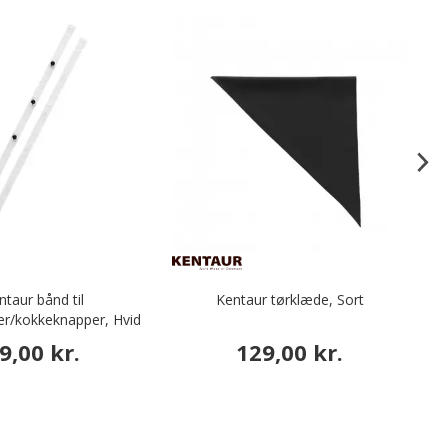
ntaur bånd til
Kentaur tørklæde, Sort
V
er/kokkeknapper, Hvid
9,00 kr.
129,00 kr.