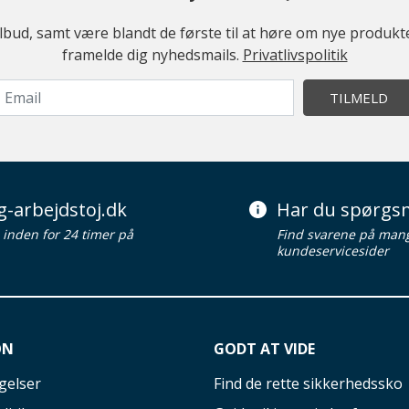
ilbud, samt være blandt de første til at høre om nye produk
framelde dig nyhedsmails.
Privatlivspolitik
TILMELD
g-arbejdstoj.dk
Har du spørgsm
d inden for 24 timer på
Find svarene på man
kundeservicesider
ON
GODT AT VIDE
gelser
Find de rette sikkerhedssko