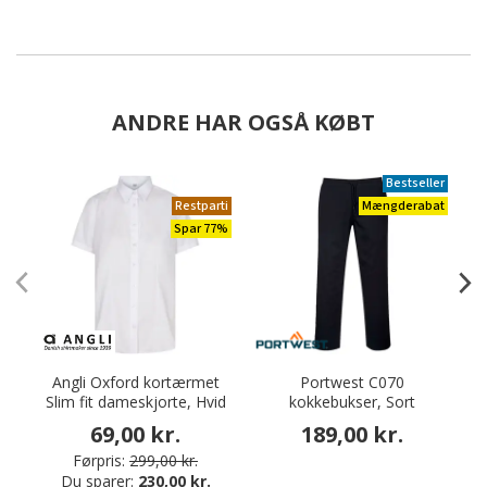
ANDRE HAR OGSÅ KØBT
Bestseller
Restparti
Mængderabat
Spar 77%
Angli Oxford kortærmet
Portwest C070
Slim fit dameskjorte, Hvid
kokkebukser, Sort
69,00 kr.
189,00 kr.
Førpris:
299,00 kr.
Du sparer:
230,00 kr.