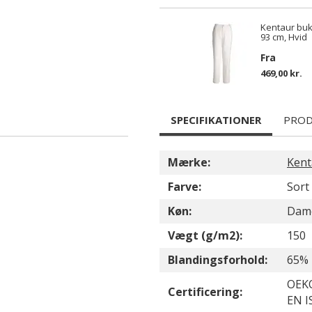
Kentaur bu
93 cm, Hvid
Fra
469,00 kr.
SPECIFIKATIONER
PROD
Mærke:
Kent
Farve:
Sort
Køn:
Dam
Vægt (g/m2):
150
Blandingsforhold:
65% 
OEKO
Certificering:
EN I