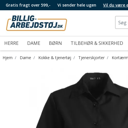
Gratis fragt over 599,-
Vi sender hele ugen
Vil du være
HERRE
DAME
BØRN
TILBEHØR & SIKKERHED
Hjem
Dame
Kokke & tjenertøj
Tjenerskjorter
Kortærme