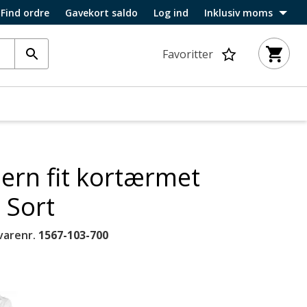
Find ordre
Gavekort saldo
Log ind
Inklusiv moms
Favoritter
rn fit kortærmet
 Sort
varenr.
1567-103-700