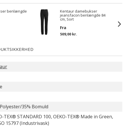
kser benlængde
Kentaur damebukser
jeansfacon benlængde 84
cm, Sort
Fra
509,00 kr.
UKTSIKKERHED
aur
e
Polyester/35% Bomuld
-TEX® STANDARD 100, OEKO-TEX® Made in Green,
SO 15797 (Industrivask)