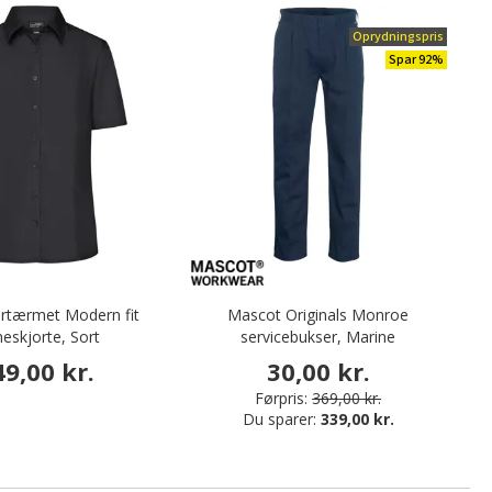
Oprydningspris
Spar 92%
ortærmet Modern fit
Mascot Originals Monroe
eskjorte, Sort
servicebukser, Marine
49,00 kr.
30,00 kr.
Førpris:
369,00 kr.
Du sparer:
339,00 kr.