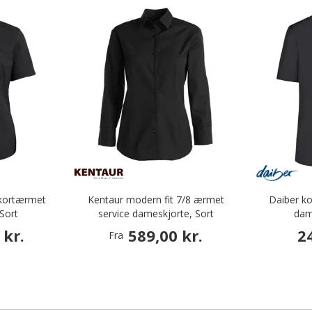
 kortærmet
Kentaur modern fit 7/8 ærmet
Daiber k
Sort
service dameskjorte, Sort
dam
 kr.
589,00 kr.
2
Fra