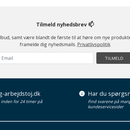
Tilmeld nyhedsbrev 📫
ilbud, samt være blandt de første til at høre om nye produk
framelde dig nyhedsmails.
Privatlivspolitik
TILMELD
g-arbejdstoj.dk
Har du spørgsm
d inden for 24 timer på
Find svarene på man
kundeservicesider