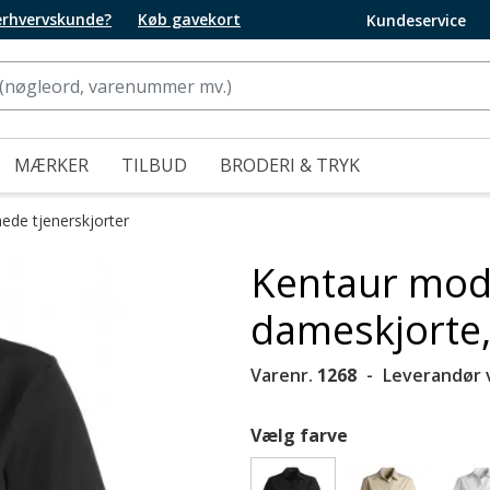
 erhvervskunde?
Køb gavekort
Kundeservice
MÆRKER
TILBUD
BRODERI & TRYK
de tjenerskjorter
Kentaur mode
dameskjorte,
Varenr.
1268
Leverandør 
Vælg farve