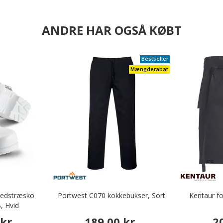
ANDRE HAR OGSÅ KØBT
Bestseller
Mængderabat
rhedstræsko
Portwest C070 kokkebukser, Sort
Kentaur f
, Hvid
kr.
189,00 kr.
2