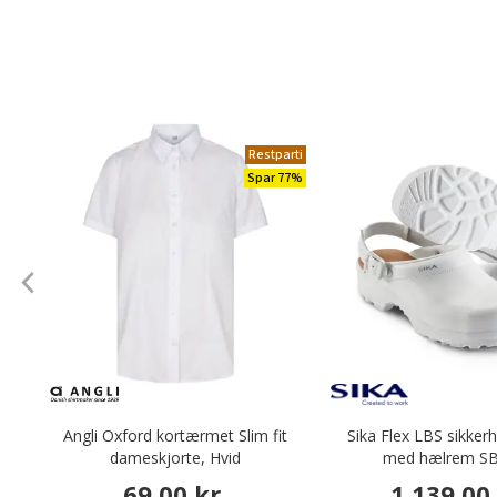
Restparti
Spar 77%
Angli Oxford kortærmet Slim fit
Sika Flex LBS sikke
dameskjorte, Hvid
med hælrem SB
69,00 kr.
1.139,00 