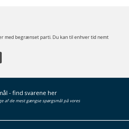
ter med begrænset parti. Du kan til enhver tid nemt
ål - find svarene her
ge af de mest gængse spørgsmål på vores