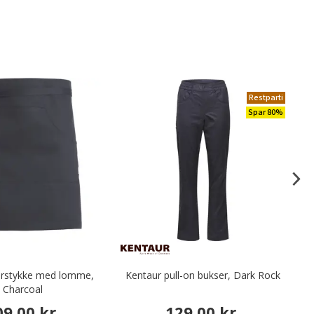
Restparti
Spar 80%
orstykke med lomme,
Kentaur pull-on bukser, Dark Rock
Te
Charcoal
09,00 kr.
129,00 kr.