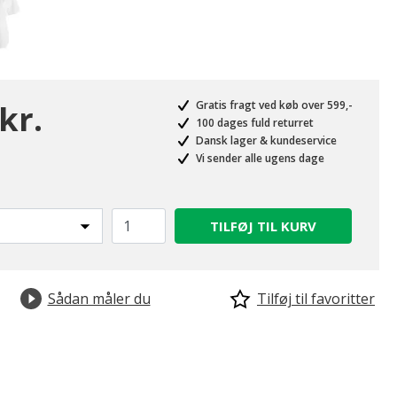
kr.
Gratis fragt ved køb over 599,-
100 dages fuld returret
Dansk lager & kundeservice
Vi sender alle ugens dage
TILFØJ TIL KURV
Sådan måler du
Tilføj til favoritter