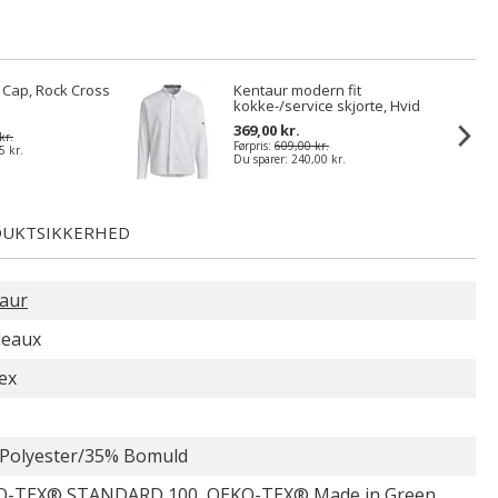
t Cap, Rock Cross
Kentaur modern fit
kokke-/service skjorte, Hvid
369,00 kr.
kr.
Førpris:
609,00 kr.
5 kr.
Du sparer:
240,00 kr.
UKTSIKKERHED
aur
deaux
ex
Polyester/35% Bomuld
-TEX® STANDARD 100, OEKO-TEX® Made in Green,