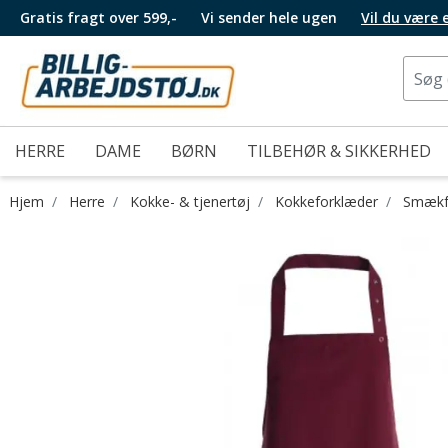
Gratis fragt over 599,-
Vi sender hele ugen
Vil du være
HERRE
DAME
BØRN
TILBEHØR & SIKKERHED
Hjem
Herre
Kokke- & tjenertøj
Kokkeforklæder
Smækf