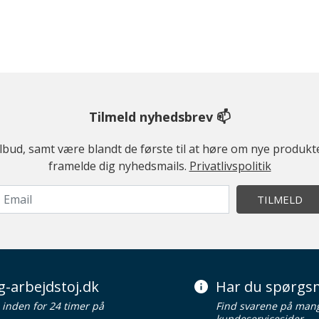
Tilmeld nyhedsbrev 📫
ilbud, samt være blandt de første til at høre om nye produk
framelde dig nyhedsmails.
Privatlivspolitik
TILMELD
g-arbejdstoj.dk
Har du spørgsm
d inden for 24 timer på
Find svarene på man
kundeservicesider