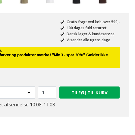
Gratis fragt ved køb over 599,-
100 dages fuld returret
Dansk lager & kundeservice
Vi sender alle ugens dage
valgte
k.
 farver og produkter mærket "Mix 3 - spar 20%". Gælder ikke
TILFØJ TIL KURV
et afsendelse 10.08-11.08