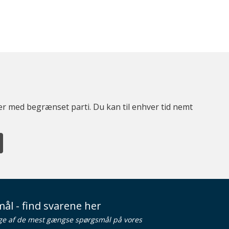
ter med begrænset parti. Du kan til enhver tid nemt
ål - find svarene her
ge af de mest gængse spørgsmål på vores