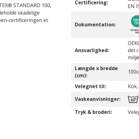
Certificering:
EKO-TEX® STANDARD 100,
EN I
ndeholde skadelige
n-certificeringen et
Dokumentation:
OEKO
Ansvarlighed:
det 
milj
Længde x bredde
100x
(cm):
Velegnet til:
Kok,
Vaskeanvisninger:
Tryk & broderi:
Vele