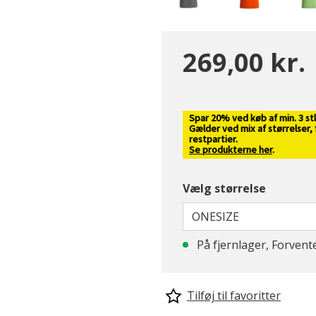
269,00 kr.
Spar 20% ved køb af min. 3 st
Gælder ved mix af størrelser,
restpartier.
Se produkterne her
.
Vælg størrelse
ONESIZE
På fjernlager, Forvent
Tilføj til favoritter