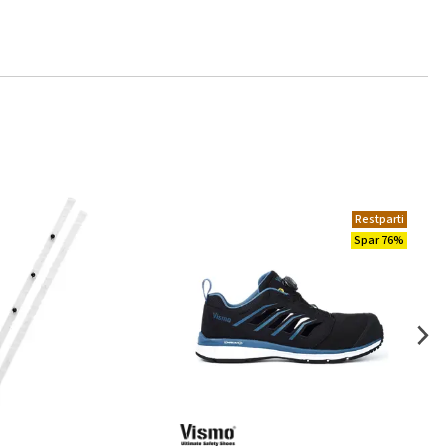
Restparti
Spar 76%