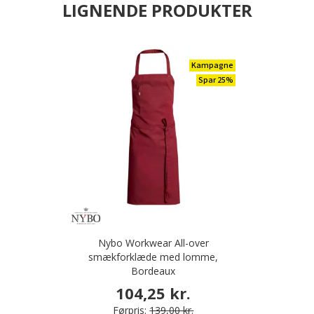
LIGNENDE PRODUKTER
Kampagne
Spar 25%
Nybo Workwear All-over
smækforklæde med lomme,
Bordeaux
104,25 kr.
Førpris:
139,00 kr.