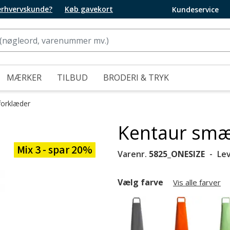
 erhvervskunde?
Køb gavekort
Kundeservice
MÆRKER
TILBUD
BRODERI & TRYK
orklæder
Kentaur smæ
Mix 3 - spar 20%
Varenr.
5825_ONESIZE
Le
Vælg farve
Vis alle farver