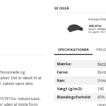
SE OGSÅ
Kentaur Fla
209,25 kr.
Førpris:
279,00 
Du sparer:
69,7
SPECIFIKATIONER
PROD
Mærke:
Kent
fessionelle og
Farve:
Bor
et. Det er ideelt til at
Køn:
Unis
r, takket være dets
Vægt (g/m2):
245
Blandingsforhold:
65% 
15797 for industrivask,
er uden at miste form
OEKO