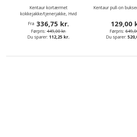
Kentaur kortærmet
Kentaur pull-on bukse
kokkejakke/tjenerjakke, Hvid
336,75 kr.
129,00 k
Fra
Førpris:
449,00 kr.
Førpris:
649,00
Du sparer:
112,25 kr.
Du sparer:
520,