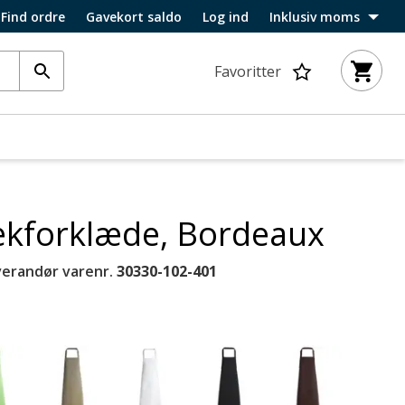
Find ordre
Gavekort saldo
Log ind
Inklusiv moms
Favoritter
kforklæde, Bordeaux
verandør varenr.
30330-102-401