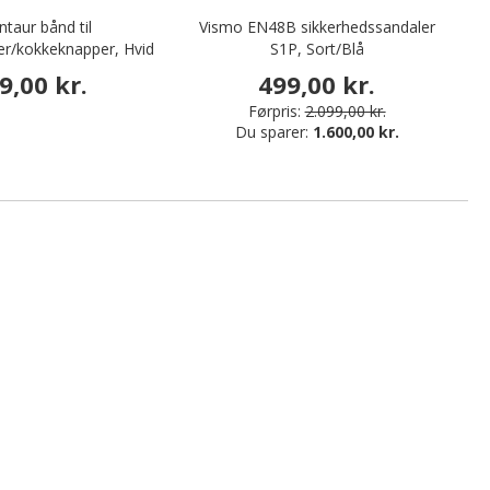
ntaur bånd til
Vismo EN48B sikkerhedssandaler
De
er/kokkeknapper, Hvid
S1P, Sort/Blå
9,00 kr.
499,00 kr.
Førpris:
2.099,00 kr.
Du sparer:
1.600,00 kr.