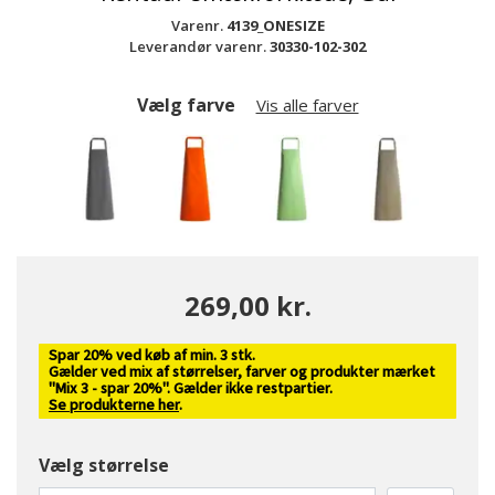
Varenr.
4139_ONESIZE
Leverandør varenr.
30330-102-302
Vælg farve
Vis alle farver
269,00 kr.
Spar 20% ved køb af min. 3 stk.
valgte
Gælder ved mix af størrelser, farver og produkter mærket
"Mix 3 - spar 20%". Gælder ikke restpartier.
Se produkterne her
.
Vælg størrelse