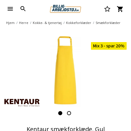
Hjem
Herre
Kokke- & tjenertøj
Kokkeforklæder
Smækforklæder
Mix 3 - spar 20%
Kentaur smækforklæde, Gul