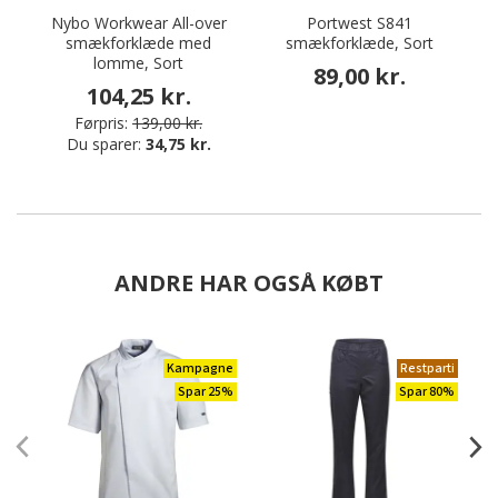
Nybo Workwear All-over
Portwest S841
smækforklæde med
smækforklæde, Sort
lomme, Sort
89,00 kr.
104,25 kr.
Førpris:
139,00 kr.
Du sparer:
34,75 kr.
ANDRE HAR OGSÅ KØBT
Kampagne
Restparti
Spar 25%
Spar 80%