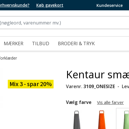
 erhvervskunde?
Køb gavekort
Kundeservice
MÆRKER
TILBUD
BRODERI & TRYK
orklæder
Kentaur smæ
Mix 3 - spar 20%
Varenr.
3109_ONESIZE
Le
Vælg farve
Vis alle farver