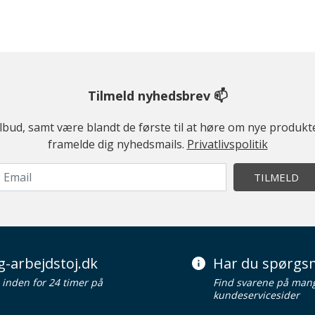
Tilmeld nyhedsbrev 📫
ilbud, samt være blandt de første til at høre om nye produk
framelde dig nyhedsmails.
Privatlivspolitik
TILMELD
g-arbejdstoj.dk
Har du spørgsm
d inden for 24 timer på
Find svarene på man
kundeservicesider