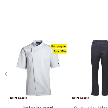
Kampagne
Spar 25%
Kentaur kortærmet
Kentaur pull-on bukse