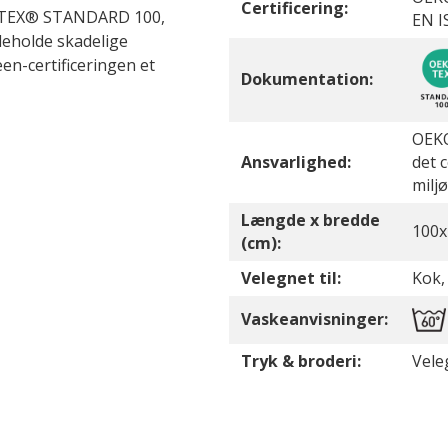
Certificering:
EKO-TEX® STANDARD 100,
EN I
ndeholde skadelige
n-certificeringen et
Dokumentation:
OEKO
Ansvarlighed:
det 
milj
Længde x bredde
100x
(cm):
Velegnet til:
Kok,
Vaskeanvisninger:
Tryk & broderi:
Vele