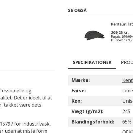
SE OGSÅ
Kentaur Fla
209,25 kr.
Førpris:
279,00 
Du sparer:
69,7
SPECIFIKATIONER
PROD
Mærke:
Kent
fessionelle og
Farve:
Lim
et. Det er ideelt til at
Køn:
Unis
r, takket være dets
Vægt (g/m2):
245
Blandingsforhold:
65% 
15797 for industrivask,
er uden at miste form
OEKO