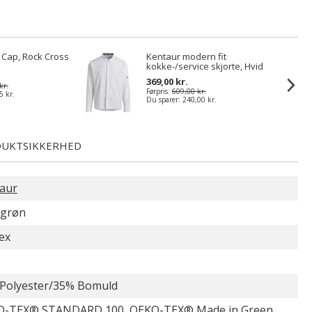
t Cap, Rock Cross
Kentaur modern fit
kokke-/service skjorte, Hvid
369,00 kr.
kr.
Førpris:
609,00 kr.
5 kr.
Du sparer:
240,00 kr.
UKTSIKKERHED
aur
egrøn
ex
Polyester/35% Bomuld
-TEX® STANDARD 100, OEKO-TEX® Made in Green,