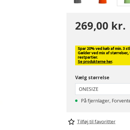
269,00 kr.
Spar 20% ved køb af min. 3 st
Gælder ved mix af størrelser,
restpartier.
Se produkterne her
.
Vælg størrelse
ONESIZE
På fjernlager, Forvent
Tilføj til favoritter