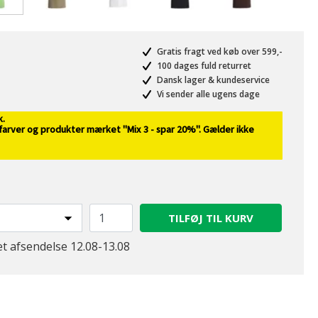
valgte
Gratis fragt ved køb over 599,-
100 dages fuld returret
Dansk lager & kundeservice
Vi sender alle ugens dage
k.
 farver og produkter mærket "Mix 3 - spar 20%". Gælder ikke
TILFØJ TIL KURV
et afsendelse 12.08-13.08