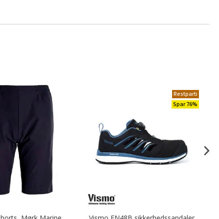
Restparti
Spar 76%
shorts, Mørk Marine
Vismo EN48B sikkerhedssandaler