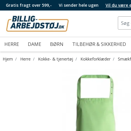
Gratis fragt over 599,-
Vi sender hele ugen
Vil du være
HERRE
DAME
BØRN
TILBEHØR & SIKKERHED
Hjem
Herre
Kokke- & tjenertøj
Kokkeforklæder
Smækf