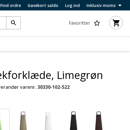
Find ordre
Gavekort saldo
Log ind
Inklusiv moms
Favoritter
kforklæde, Limegrøn
verandør varenr.
30330-102-522