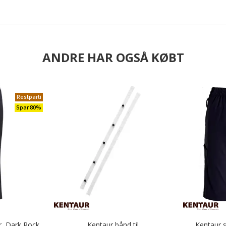
ANDRE HAR OGSÅ KØBT
Restparti
Spar 80%
r, Dark Rock
Kentaur bånd til
Kentaur 