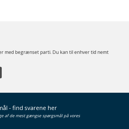
ter med begrænset parti. Du kan til enhver tid nemt
ål - find svarene her
ge af de mest gængse spørgsmål på vores