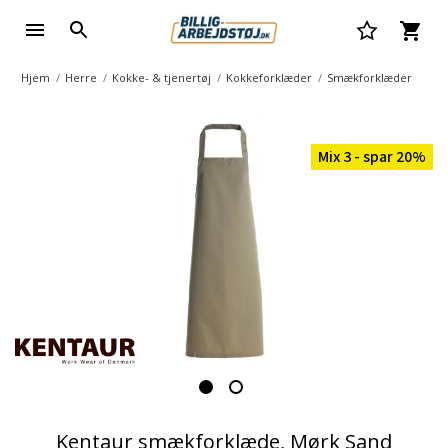
Hjem
Herre
Kokke- & tjenertøj
Kokkeforklæder
Smækforklæder
Mix 3 - spar 20%
Kentaur smækforklæde, Mørk Sand