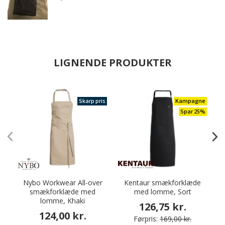
LIGNENDE PRODUKTER
Skarp pris
Kampagne
Spar 25%
Nybo Workwear All-over
Kentaur smækforklæde
smækforklæde med
med lomme, Sort
lomme, Khaki
126,75 kr.
124,00 kr.
Førpris:
169,00 kr.