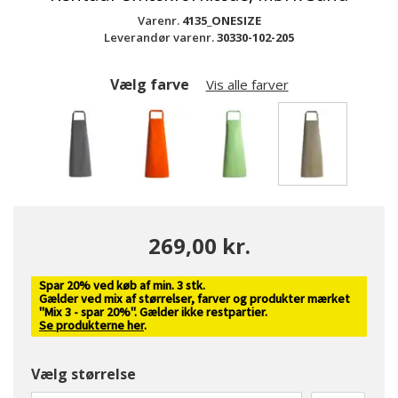
Varenr.
4135_ONESIZE
Leverandør varenr.
30330-102-205
Vælg farve
Vis alle farver
valgte
269,00 kr.
Spar 20% ved køb af min. 3 stk.
Gælder ved mix af størrelser, farver og produkter mærket
"Mix 3 - spar 20%". Gælder ikke restpartier.
Se produkterne her
.
Vælg størrelse