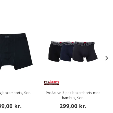
ig boxershorts, Sort
ProActive 3-pak boxershorts med
by
bambus, Sort
39,00 kr.
299,00 kr.