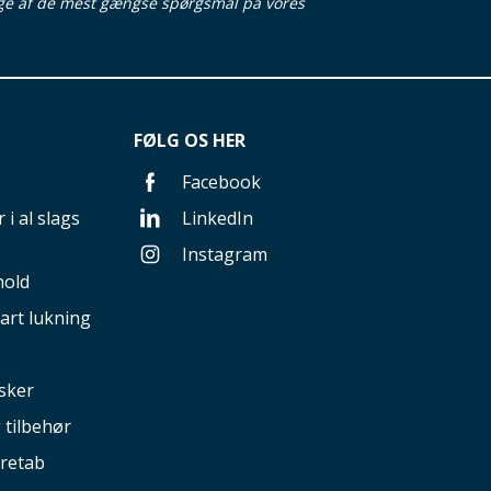
ge af de mest gængse spørgsmål på vores
FØLG OS HER
Facebook
 i al slags
LinkedIn
Instagram
hold
art lukning
sker
g tilbehør
retab