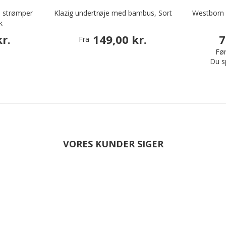
e strømper
Klazig undertrøje med bambus, Sort
Westborn e
k
r.
149,00 kr.
7
Fra
Før
Du s
VORES KUNDER SIGER