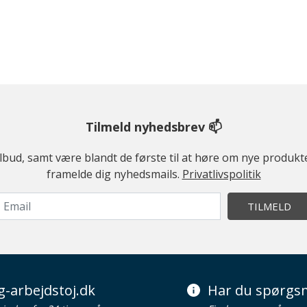
Tilmeld nyhedsbrev 📫
ilbud, samt være blandt de første til at høre om nye produk
framelde dig nyhedsmails.
Privatlivspolitik
TILMELD
g-arbejdstoj.dk
Har du spørgsm