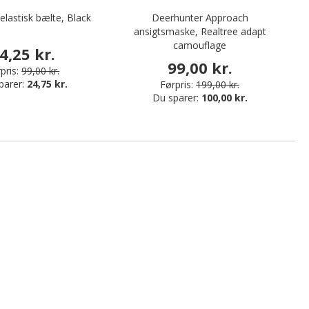
lastisk bælte, Black
Deerhunter Approach
ansigtsmaske, Realtree adapt
camouflage
4,25 kr.
99,00 kr.
pris:
99,00 kr.
parer:
24,75 kr.
Førpris:
199,00 kr.
Du sparer:
100,00 kr.