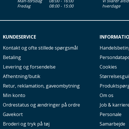
Man-torsdag
08:00 - 16:00
Vi svarer alti
Fredag
08:00 - 15:00
hverdage
KUNDESERVICE
INFORMATI
Kontakt og ofte stillede spørgsmål
Handelsbetin
Betaling
Persondatapo
Levering og forsendelse
Cookies
Afhentning/butik
Størrelsesgu
Retur, reklamation, gaveombytning
Produktspør
Min konto
Om os
Ordrestatus og ændringer på ordre
Job & karrier
Gavekort
Personale
Broderi og tryk på tøj
Samarbejde