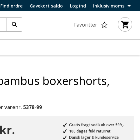
Find ordre
Gavekort saldo
Log ind
Inklusiv moms
Favoritter
 bambus boxershorts,
r varenr.
5378-99
kr.
Gratis fragt ved køb over 599,-
100 dages fuld returret
Dansk lager & kundeservice