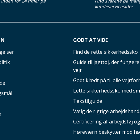
d inden for 24 timer på
Find svarene på man
kundeservicesider
ON
GODT AT VIDE
gelser
Find de rette sikkerhedssko
litik
Guide til jagttøj, der fungerer
vejr
Godt klædt på til alle vejrfor
ide
Lette sikkerhedssko med sm
gsmål
Tekstilguide
Vælg de rigtige arbejdshand
e
Certificering af arbejdstøj o
Høreværn beskytter mod hø