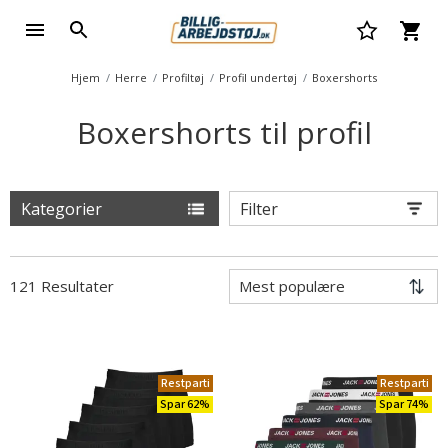
Hjem
Herre
Profiltøj
Profil undertøj
Boxershorts
Boxershorts til profil
Kategorier
Filter
121 Resultater
Restparti
Restparti
Spar 62%
Spar 74%