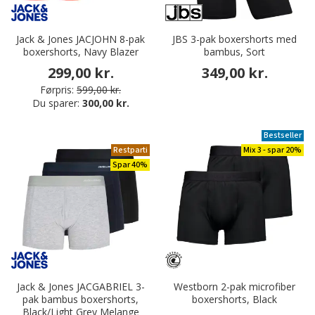
Jack & Jones JACJOHN 8-pak
JBS 3-pak boxershorts med
boxershorts, Navy Blazer
bambus, Sort
299,00 kr.
349,00 kr.
Førpris:
599,00 kr.
Du sparer:
300,00 kr.
Bestseller
Restparti
Mix 3 - spar 20%
Spar 40%
Jack & Jones JACGABRIEL 3-
Westborn 2-pak microfiber
pak bambus boxershorts,
boxershorts, Black
Black/Light Grey Melange