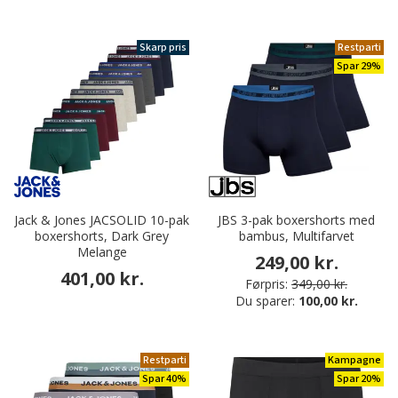
Skarp pris
Restparti
Spar 29%
Jack & Jones JACSOLID 10-pak
JBS 3-pak boxershorts med
boxershorts, Dark Grey
bambus, Multifarvet
Melange
249,00 kr.
401,00 kr.
Førpris:
349,00 kr.
Du sparer:
100,00 kr.
Restparti
Kampagne
Spar 40%
Spar 20%