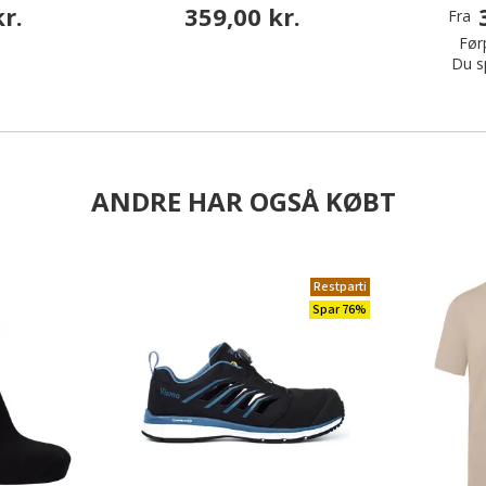
r.
359,00 kr.
Fra
Førp
Du s
ANDRE HAR OGSÅ KØBT
Restparti
Spar 76%