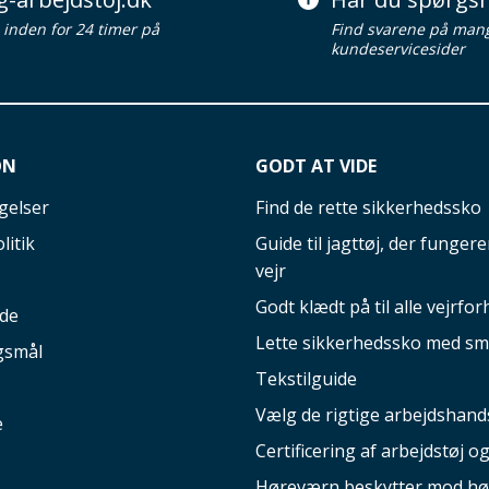
d inden for 24 timer på
Find svarene på man
kundeservicesider
ON
GODT AT VIDE
gelser
Find de rette sikkerhedssko
litik
Guide til jagttøj, der fungerer
vejr
Godt klædt på til alle vejrfor
ide
Lette sikkerhedssko med sm
gsmål
Tekstilguide
Vælg de rigtige arbejdshand
e
Certificering af arbejdstøj o
Høreværn beskytter mod hø