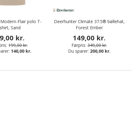
Modern-Flair polo T-
Deerhunter Climate 37.5® bøllehat,
Ai
shirt, Sand
Forest Ember
9,00 kr.
149,00 kr.
ris:
199,00 kr.
Førpris:
349,00 kr.
arer:
140,00 kr.
Du sparer:
200,00 kr.