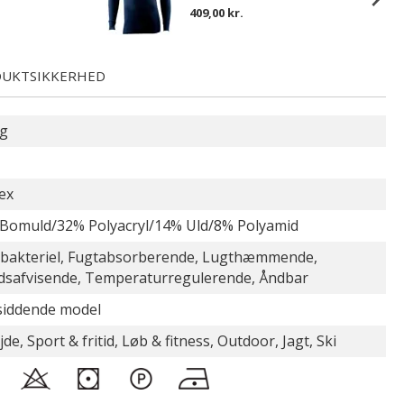
409,00 kr.
UKTSIKKERHED
ig
ex
Bomuld/32% Polyacryl/14% Uld/8% Polyamid
-bakteriel, Fugtabsorberende, Lugthæmmende,
safvisende, Temperaturregulerende, Åndbar
iddende model
de, Sport & fritid, Løb & fitness, Outdoor, Jagt, Ski