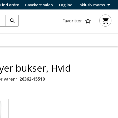
Find ordre
Gavekort saldo
Log ind
Inklusiv moms
Favoritter
yer bukser, Hvid
r varenr.
26362-15510