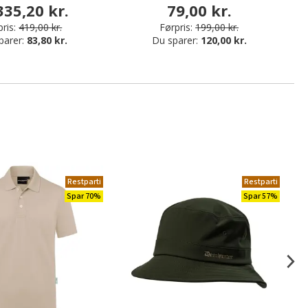
335,20 kr.
79,00 kr.
ris:
419,00 kr.
Førpris:
199,00 kr.
parer:
83,80 kr.
Du sparer:
120,00 kr.
Restparti
Restparti
Spar 70%
Spar 57%