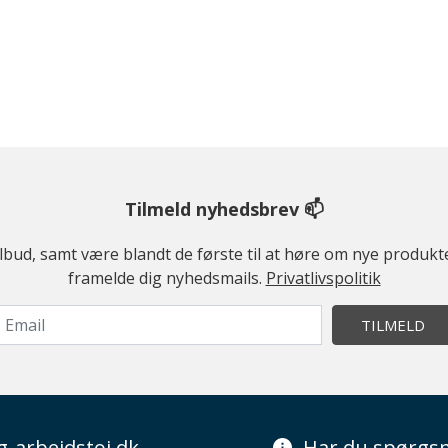
Tilmeld nyhedsbrev 📫
ilbud, samt være blandt de første til at høre om nye produk
framelde dig nyhedsmails.
Privatlivspolitik
TILMELD
g-arbejdstoj.dk
Har du spørgsm