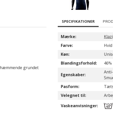
SPECIFIKATIONER
PROD
Mærke:
Klaz
Farve:
Hvid
Køn:
Unis
Blandingsforhold:
46% 
gthæmmende grundet
Anti
Egenskaber:
Smud
Pasform:
Tæts
Velegnet til:
Arbej
Vaskeanvisninger: