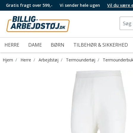
Gratis fragt over 599,-
Vi sender hele ugen
Vil du være
HERRE
DAME
BØRN
TILBEHØR & SIKKERHED
Hjem
Herre
Arbejdstøj
Termoundertøj
Termounderbuk