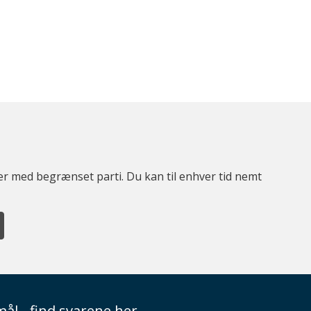
ter med begrænset parti. Du kan til enhver tid nemt
ål - find svarene her