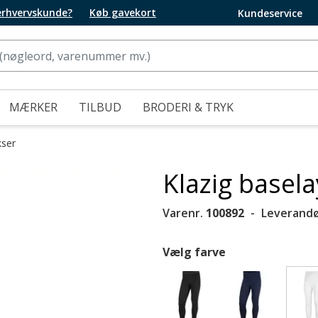
 erhvervskunde?
Køb gavekort
Kundeservice
MÆRKER
TILBUD
BRODERI & TRYK
ser
Klazig basela
Varenr.
100892
Leverandø
Vælg farve