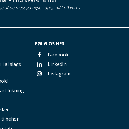
ge af de mest gængse spørgsmål på vores
FØLG OS HER
Facebook
 i al slags
LinkedIn
Instagram
hold
art lukning
sker
g tilbehør
retab