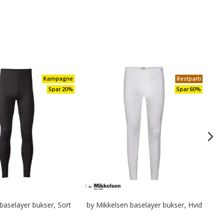
Kampagne
Restparti
Spar 20%
Spar 60%
 baselayer bukser, Sort
by Mikkelsen baselayer bukser, Hvid
b