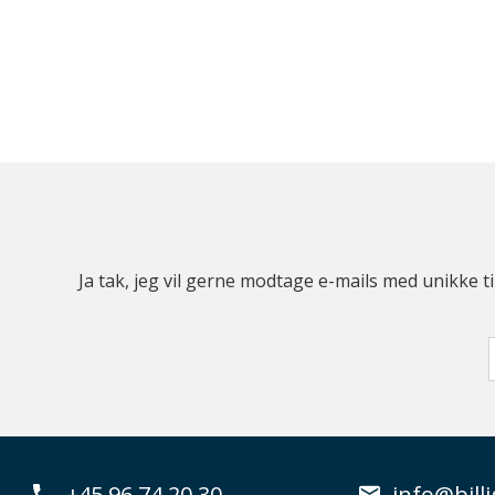
Ja tak, jeg vil gerne modtage e-mails med unikke t
+45 96 74 20 30
info@billi