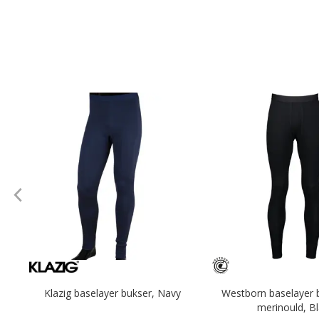
Klazig baselayer bukser, Navy
Westborn baselayer 
merinould, B