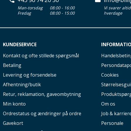
Man-torsdag
08:00 - 16:00
Vi svarer alti
Fredag
08:00 - 15:00
hverdage
KUNDESERVICE
INFORMATI
Kontakt og ofte stillede spørgsmål
Handelsbetin
Betaling
Persondatapo
Levering og forsendelse
Cookies
Afhentning/butik
Størrelsesgu
Retur, reklamation, gaveombytning
Produktspør
Min konto
Om os
Ordrestatus og ændringer på ordre
Job & karrier
Gavekort
Personale