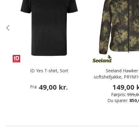
ID Yes T-shirt, Sort
Seeland Hawker
softshelljakke, PRYM
49,00 kr.
149,00 k
Fra
Førpris:
999,00
Du sparer:
850,