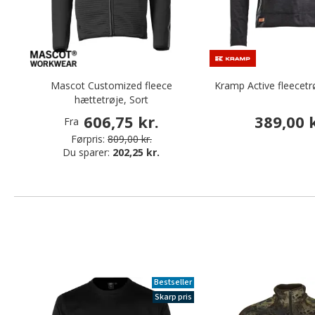
Mascot Customized fleece
Kramp Active fleecetr
hættetrøje, Sort
606,75 kr.
389,00 k
Fra
Førpris:
809,00 kr.
Du sparer:
202,25 kr.
Bestseller
Skarp pris