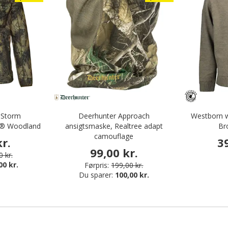
 Storm
Deerhunter Approach
Westborn wi
1® Woodland
ansigtsmaske, Realtree adapt
Br
camouflage
r.
3
99,00 kr.
 kr.
00 kr.
Førpris:
199,00 kr.
Du sparer:
100,00 kr.