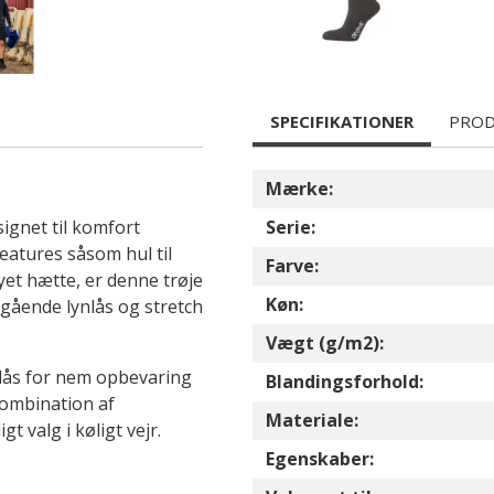
SPECIFIKATIONER
PROD
Mærke:
ignet til komfort
Serie:
eatures såsom hul til
Farve:
et hætte, er denne trøje
Køn:
mgående lynlås og stretch
Vægt (g/m2):
nlås for nem opbevaring
Blandingsforhold:
ombination af
Materiale:
gt valg i køligt vejr.
Egenskaber: