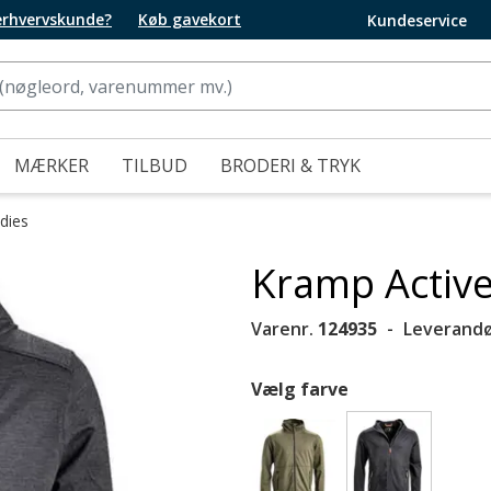
 erhvervskunde?
Køb gavekort
Kundeservice
MÆRKER
TILBUD
BRODERI & TRYK
dies
Kramp Active
Varenr.
124935
Leverandø
Vælg farve