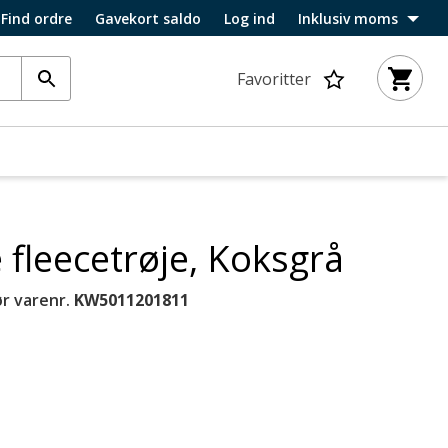
Find ordre
Gavekort saldo
Log ind
Inklusiv moms
Favoritter
 fleecetrøje, Koksgrå
r varenr.
KW5011201811