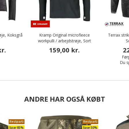
øje, Koksgrå
Kramp Original microfleece
Terrax stri
workpulli / arbejdstrøje, Sort
S
r.
159,00 kr.
2
Førp
Du s
ANDRE HAR OGSÅ KØBT
Restparti
Restparti
Spar 85%
Spar 50%