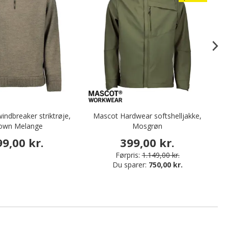
ndbreaker striktrøje,
Mascot Hardwear softshelljakke,
D
own Melange
Mosgrøn
99,00 kr.
399,00 kr.
Førpris:
1.149,00 kr.
Du sparer:
750,00 kr.