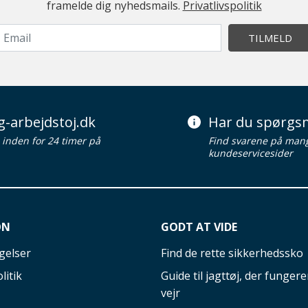
framelde dig nyhedsmails.
Privatlivspolitik
TILMELD
g-arbejdstoj.dk
Har du spørgsm
d inden for 24 timer på
Find svarene på man
kundeservicesider
ON
GODT AT VIDE
gelser
Find de rette sikkerhedssko
litik
Guide til jagttøj, der fungerer
vejr