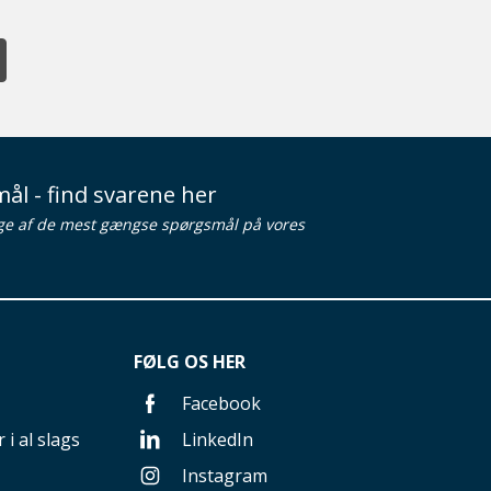
ål - find svarene her
ge af de mest gængse spørgsmål på vores
FØLG OS HER
Facebook
 i al slags
LinkedIn
Instagram