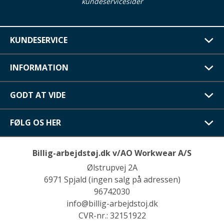
kundeservicesider
KUNDESERVICE
INFORMATION
GODT AT VIDE
FØLG OS HER
Billig-arbejdstøj.dk v/AO Workwear A/S
Ølstrupvej 2A
6971 Spjald (ingen salg på adressen)
96742030
info@billig-arbejdstoj.dk
CVR-nr.: 32151922