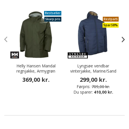
Bestseller
Skarp pris
Restparti
Spar 58%
Helly Hansen Mandal
Lyngsøe vendbar
D
regnjakke, Armygrøn
vinterjakke, Marine/Sand
369,00 kr.
299,00 kr.
Førpris:
709,00 kr.
Du sparer:
410,00 kr.