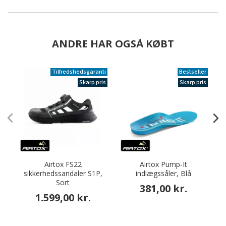
ANDRE HAR OGSÅ KØBT
Tilfredshedsgaranti
Bestseller
Skarp pris
Skarp pris
Airtox FS22
Airtox Pump-It
sikkerhedssandaler S1P,
indlægssåler, Blå
Sort
381,00 kr.
1.599,00 kr.