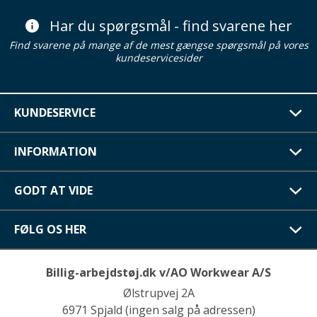
Har du spørgsmål - find svarene her
Find svarene på mange af de mest gængse spørgsmål på vores
kundeservicesider
KUNDESERVICE
INFORMATION
GODT AT VIDE
FØLG OS HER
Billig-arbejdstøj.dk v/AO Workwear A/S
Ølstrupvej 2A
6971 Spjald (ingen salg på adressen)