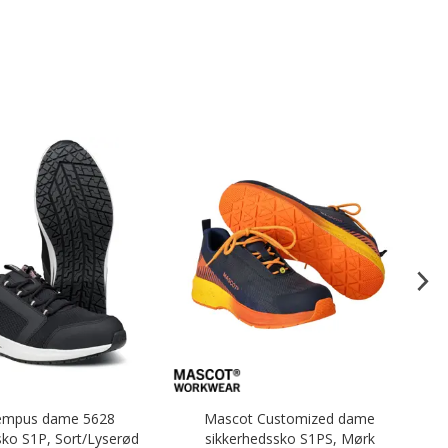
Tempus dame 5628
Mascot Customized dame
Ne
sko S1P, Sort/Lyserød
sikkerhedssko S1PS, Mørk