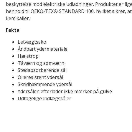
beskyttelse mod elektriske udladninger. Produktet er ligel
henhold til OEKO-TEX® STANDARD 100, hvilket sikrer, at d
kemikalier.
Fakta
Letvægtssko
Åndbart ydermateriale
Hælstrop
Tåværn og sømværn
Stødabsorberende sål
Olieresistent ydersål
Skridhæmmende ydersål
Ydersålen efterlader ikke mærker på gulve
Udtagelige indlægssåler