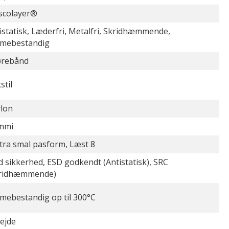
scolayer®
istatisk, Læderfri, Metalfri, Skridhæmmende,
mebestandig
ørebånd
stil
lon
mmi
tra smal pasform, Læst 8
 sikkerhed, ESD godkendt (Antistatisk), SRC
kridhæmmende)
mebestandig op til 300°C
ejde