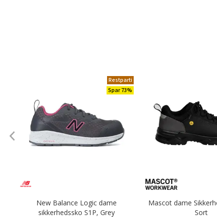
Restparti
Spar 73%
New Balance Logic dame
Mascot dame Sikkerh
sikkerhedssko S1P, Grey
Sort