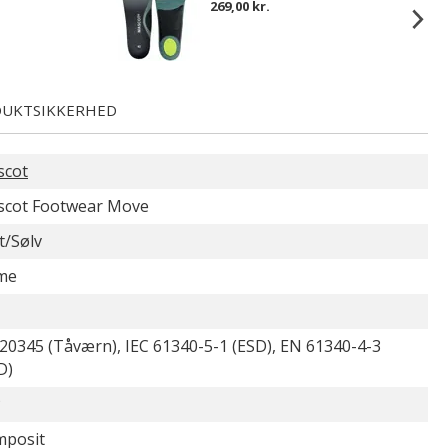
269,00 kr.
UKTSIKKERHED
scot
cot Footwear Move
t/Sølv
me
20345 (Tåværn), IEC 61340-5-1 (ESD), EN 61340-4-3
D)
P
posit