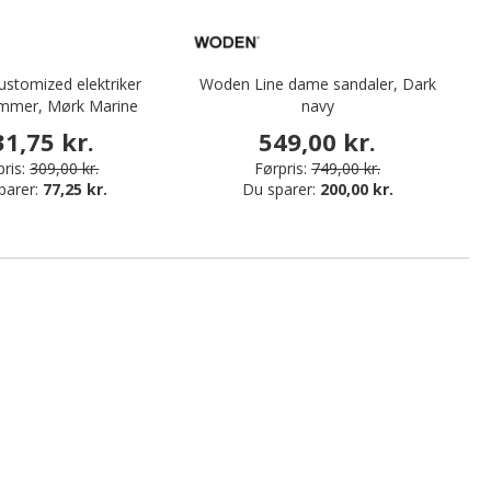
stomized elektriker
Woden Line dame sandaler, Dark
Te
mmer, Mørk Marine
navy
31,75 kr.
549,00 kr.
ris:
309,00 kr.
Førpris:
749,00 kr.
parer:
77,25 kr.
Du sparer:
200,00 kr.