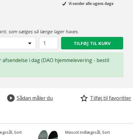
Vi sender alle ugens dage
arti, som sælges så længe lager haves.
TILFØJ TIL KURV
for afsendelse i dag (DAO hjemmelevering - bestil
Sådan måler du
Tilføj til favoritter
ægssål, Sort
Mascot indlægssål, Sort