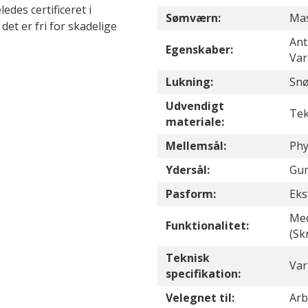
edes certificeret i
Sømværn:
Ma
et er fri for skadelige
Ant
Egenskaber:
Var
Lukning:
Sn
Udvendigt
Tek
materiale:
Mellemsål:
Phy
Ydersål:
Gu
Pasform:
Eks
Med
Funktionalitet:
(S
Teknisk
Var
specifikation:
Velegnet til:
Arb