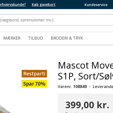
 erhvervskunde?
Køb gavekort
Kundeservice
MÆRKER
TILBUD
BRODERI & TRYK
Mascot Move
Restparti
S1P, Sort/Søl
Spar 70%
Varenr.
108849
Leverandø
399,00 kr.