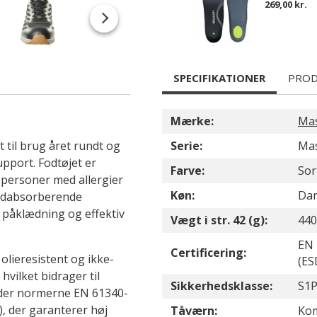
269,00 kr.
SPECIFIKATIONER
PROD
Mærke:
Ma
til brug året rundt og
Serie:
Mas
upport. Fodtøjet er
Farve:
Sor
r personer med allergier
Køn:
Da
stødabsorberende
 påklædning og effektiv
Vægt i str. 42 (g):
440
EN 
Certificering:
olieresistent og ikke-
(ES
vilket bidrager til
Sikkerhedsklasse:
S1
lder normerne EN 61340-
, der garanterer høj
Tåværn:
Kom