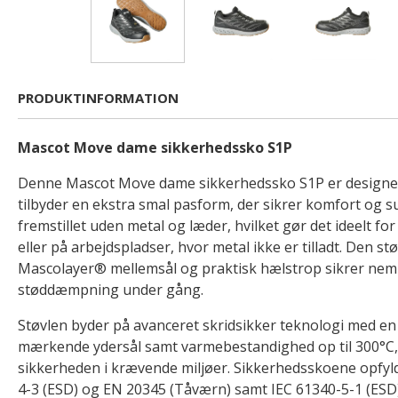
PRODUKTINFORMATION
Mascot Move dame sikkerhedssko S1P
Denne Mascot Move dame sikkerhedssko S1P er designet 
tilbyder en ekstra smal pasform, der sikrer komfort og s
fremstillet uden metal og læder, hvilket gør det ideelt fo
eller på arbejdspladser, hvor metal ikke er tilladt. Den 
Mascolayer® mellemsål og praktisk hælstrop sikrer nem
støddæmpning under gång.
Støvlen byder på avanceret skridsikker teknologi med en 
mærkende ydersål samt varmebestandighed op til 300°C, h
sikkerheden i krævende miljøer. Sikkerhedsskoene opfy
4-3 (ESD) og EN 20345 (Tåværn) samt IEC 61340-5-1 (ESD)