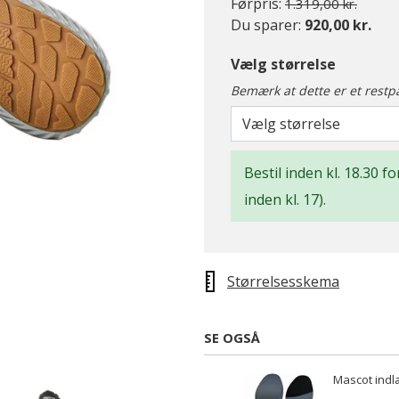
Pris nedsat fra
til
Førpris:
1.319,00 kr.
Du sparer:
920,00 kr.
Vælg størrelse
Bemærk at dette er et restp
Vælg størrelse
Bestil inden kl. 18.30 
inden kl. 17).
Størrelsesskema
SE OGSÅ
Mascot indl