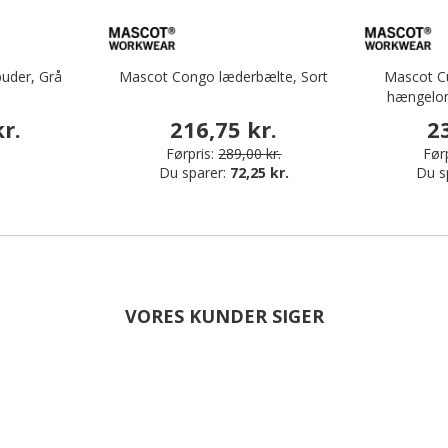
uder, Grå
Mascot Congo læderbælte, Sort
Mascot Cu
hængelo
r.
216,75 kr.
2
Førpris:
289,00 kr.
Førp
Du sparer:
72,25 kr.
Du s
VORES KUNDER SIGER