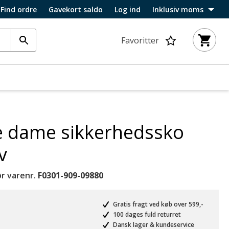
Find ordre
Gavekort saldo
Log ind
Inklusiv moms
Favoritter
 dame sikkerhedssko
v
r varenr.
F0301-909-09880
Gratis fragt ved køb over 599,-
100 dages fuld returret
Dansk lager & kundeservice